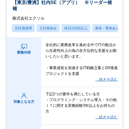
【東京/豊洲】社内SE（アプリ） ※リーダー候
補
株式会社エクソル
正社員採用
土日祝休み
休日120日以上
産休・育休あり
全社的に業務改革を進める中でITの観点か
ら生産性向上の為の全方位的な支援をお願
業務内容
いしたいと思います。
・事業成長を加速するIT戦略立案とDX推進
プロジェクトを支援
…続きを読む
下記2つの要件を満たしている方
・プログラミング・システム導入・その他
対象となる方
ＩＴに関する実務経験3年以上をお持ちの
方
…続きを読む