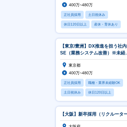
400万~480万
正社員採用
土日祝休み
休日120日以上
産休・育休あり
賞与あり
【東京/豊洲】DX推進を担う社内
SE（業務システム改善）※未経
者大歓迎/週2～3テレワーク可
東京都
400万~480万
正社員採用
職種・業界未経験OK
土日祝休み
休日120日以上
産休・育休あり
【大阪】新卒採用（リクルータ
大阪府