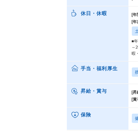
休日・休暇
[年
[
■
～
暇
手当・福利厚生
昇給・賞与
[昇
[賞
保険