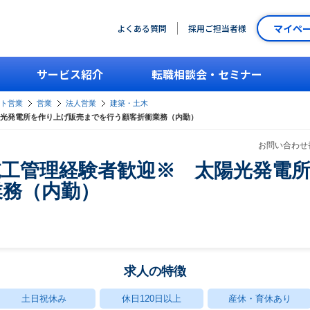
マイペ
よくある質問
採用ご担当者様
サービス紹介
転職相談会・セミナー
ント営業
営業
法人営業
建築・土木
光発電所を作り上げ販売までを行う顧客折衝業務（内勤）
お問い合わせ番
施工管理経験者歓迎※ 太陽光発電
業務（内勤）
求人の特徴
土日祝休み
休日120日以上
産休・育休あり