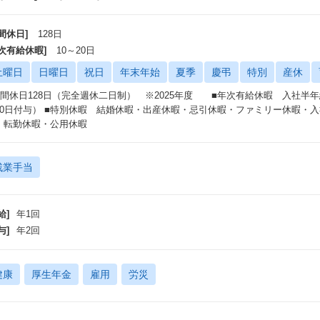
間休日]
128日
年次有給休暇]
10～20日
土曜日
日曜日
祝日
年末年始
夏季
慶弔
特別
産休
年間休日128日（完全週休二日制） ※2025年度 ■年次有給休暇 入社半
20日付与） ■特別休暇 結婚休暇・出産休暇・忌引休暇・ファミリー休暇・
・転勤休暇・公用休暇
残業手当
給]
年1回
与]
年2回
健康
厚生年金
雇用
労災