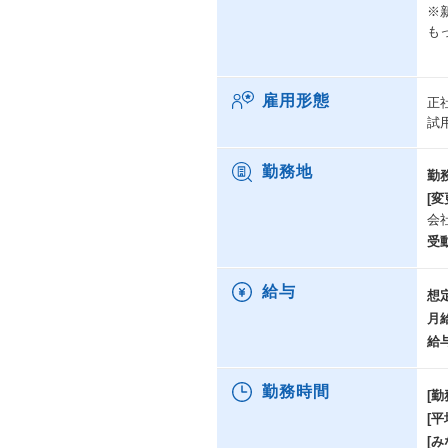
※
も
雇用形態
正
試
勤務地
勤
[変
会
受
給与
想
月
給
勤務時間
[勤
[
[み