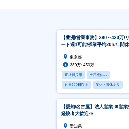
【豊洲/営業事務】380～430万/
ート週1可能/残業平均20h/年間
127日
東京都
380万~450万
正社員採用
土日祝休み
休日120日以上
産休・育休あり
月残業20時間以内
【愛知/名古屋】法人営業 ※営業
経験者大歓迎※
愛知県