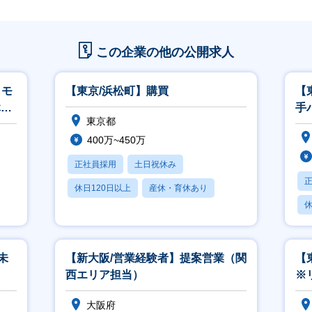
この企業の他の公開求人
リモ
【東京/浜松町】購買
【
休日
手
東京都
400万~450万
正社員採用
土日祝休み
休日120日以上
産休・育休あり
休
月残業20時間以内
月
未
【新大阪/営業経験者】提案営業（関
【
西エリア担当）
※
大阪府