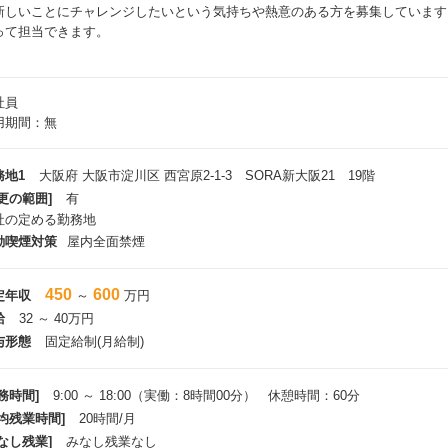
新しいことにチャレンジしたいという気持ちや熱意のある方を募集しています
って担当できます。
社員
用期間：無
務地1
大阪府 大阪市淀川区 西宮原2-1-3 SORA新大阪21 19階
更の範囲]
有
社の定める勤務地
動喫煙対策
屋内全面禁煙
450
600
定年収
～
万円
給
32 ～ 40万円
与形態
固定給制(月給制)
務時間]
9:00 ～ 18:00（実働：8時間00分） 休憩時間：60分
平均残業時間]
20時間/月
なし残業]
みなし残業なし