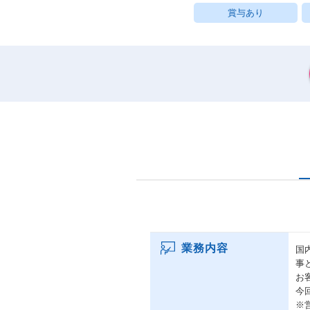
賞与あり
業務内容
国
事
お
今
※