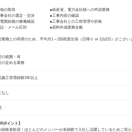
土地の取得 ●経産省、電力会社様への申請業務
工事会社の選定・交渉 ●工事内容の確認
発電開始後の稼働確認 ●工事会社との工程管理や折衝
電話・メール応対 ●資料作成業務全般
営業職との同席のため、平均月1～2回程度出張（日帰り or 1泊2日）がござい
更の範囲：有
社の定める業務
気施工管理経験3年以上
になし
問
PRポイント】
未経験者歓迎！ほとんどのメンバーが未経験で入社し活躍しているためご安心