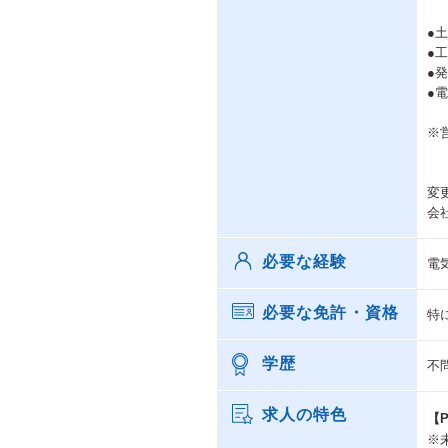
●
●
●
●
※
変
会
必要な経験
電
必要な免許・資格
特
学歴
不
求人の特色
【
※