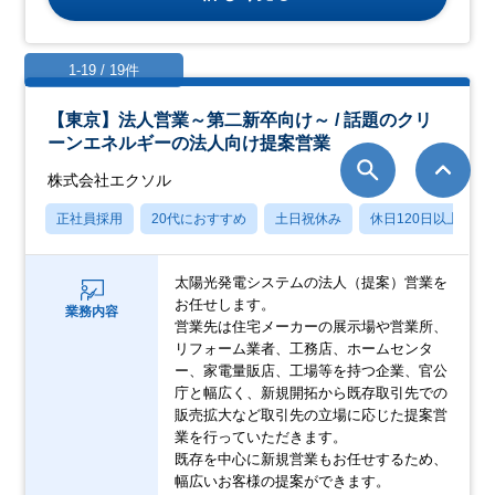
1-19 / 19件
【東京】法人営業～第二新卒向け～ / 話題のクリ
ーンエネルギーの法人向け提案営業
株式会社エクソル
正社員採用
20代におすすめ
土日祝休み
休日120日以上
太陽光発電システムの法人（提案）営業を
お任せします。
業務内容
営業先は住宅メーカーの展示場や営業所、
リフォーム業者、工務店、ホームセンタ
ー、家電量販店、工場等を持つ企業、官公
庁と幅広く、新規開拓から既存取引先での
販売拡大など取引先の立場に応じた提案営
業を行っていただきます。
既存を中心に新規営業もお任せするため、
幅広いお客様の提案ができます。