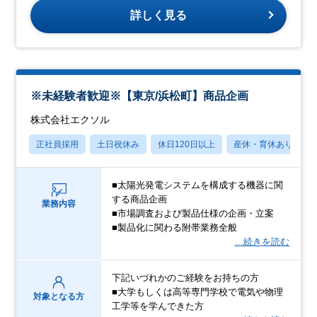
詳しく見る
※未経験者歓迎※【東京/浜松町】商品企画
株式会社エクソル
正社員採用
土日祝休み
休日120日以上
産休・育休あり
■太陽光発電システムを構成する機器に関
する商品企画
業務内容
■市場調査および製品仕様の企画・立案
■製品化に関わる附帯業務全般
…続きを読む
下記いづれかのご経験をお持ちの方
■大学もしくは高等専門学校で電気や物理
対象となる方
工学等を学んできた方