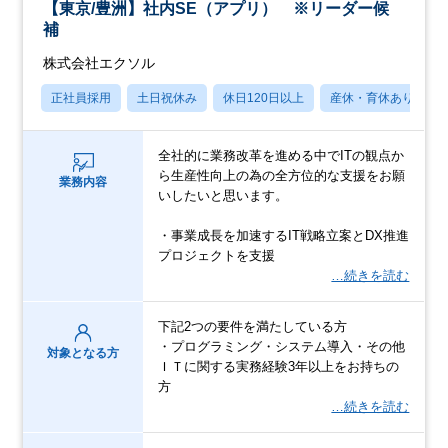
【東京/豊洲】社内SE（アプリ） ※リーダー候
補
株式会社エクソル
正社員採用
土日祝休み
休日120日以上
産休・育休あり
全社的に業務改革を進める中でITの観点か
ら生産性向上の為の全方位的な支援をお願
業務内容
いしたいと思います。
・事業成長を加速するIT戦略立案とDX推進
プロジェクトを支援
…続きを読む
下記2つの要件を満たしている方
・プログラミング・システム導入・その他
対象となる方
ＩＴに関する実務経験3年以上をお持ちの
方
…続きを読む