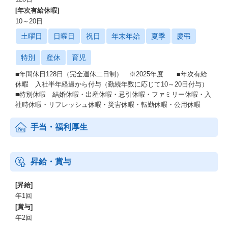
[年次有給休暇]
10～20日
土曜日
日曜日
祝日
年末年始
夏季
慶弔
特別
産休
育児
■年間休日128日（完全週休二日制） ※2025年度 ■年次有給
休暇 入社半年経過から付与（勤続年数に応じて10～20日付与）
■特別休暇 結婚休暇・出産休暇・忌引休暇・ファミリー休暇・入
社時休暇・リフレッシュ休暇・災害休暇・転勤休暇・公用休暇
手当・福利厚生
昇給・賞与
[昇給]
年1回
[賞与]
年2回