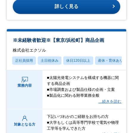
詳しく見る
※未経験者歓迎※【東京/浜松町】商品企画
株式会社エクソル
正社員採用
土日祝休み
休日120日以上
産休・育休あり
■太陽光発電システムを構成する機器に関
する商品企画
業務内容
■市場調査および製品仕様の企画・立案
■製品化に関わる附帯業務全般
…続きを読む
下記いづれかのご経験をお持ちの方
■大学もしくは高等専門学校で電気や物理
対象となる方
工学等を学んできた方