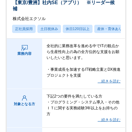
【東京/豊洲】社内SE（アプリ） ※リーダー候
補
株式会社エクソル
正社員採用
土日祝休み
休日120日以上
産休・育休あり
全社的に業務改革を進める中でITの観点か
ら生産性向上の為の全方位的な支援をお願
業務内容
いしたいと思います。
・事業成長を加速するIT戦略立案とDX推進
プロジェクトを支援
…続きを読む
下記2つの要件を満たしている方
・プログラミング・システム導入・その他
対象となる方
ＩＴに関する実務経験3年以上をお持ちの
方
…続きを読む