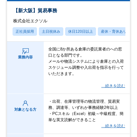
【新大阪】貿易事務
株式会社エクソル
正社員採用
土日祝休み
休日120日以上
産休・育休あり
全国に8か所ある倉庫の委託業者のへの窓
口となる部門です。
業務内容
メールや物流システムにより倉庫との入荷
スケジュール調整や入出荷を指示を行って
いただきます。
…続きを読む
・出荷、在庫管理等の物流管理、貿易実
務、調達等、いずれか事務経験2年以上
対象となる方
・PCスキル（Excel）初級～中級程度、簡
単な英文読解ができること
…続きを読む