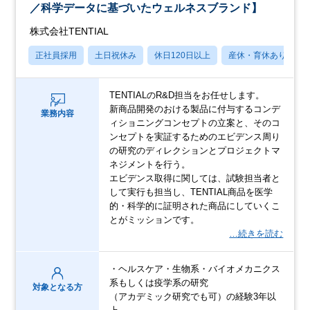
／科学データに基づいたウェルネスブランド】
株式会社TENTIAL
正社員採用
土日祝休み
休日120日以上
産休・育休あり
TENTIALのR&D担当をお任せします。
新商品開発のおける製品に付与するコンデ
業務内容
ィショニングコンセプトの立案と、そのコ
ンセプトを実証するためのエビデンス周り
の研究のディレクションとプロジェクトマ
ネジメントを行う。
エビデンス取得に関しては、試験担当者と
して実行も担当し、TENTIAL商品を医学
的・科学的に証明された商品にしていくこ
とがミッションです。
…続きを読む
・ヘルスケア・生物系・バイオメカニクス
系もしくは疫学系の研究
対象となる方
（アカデミック研究でも可）の経験3年以