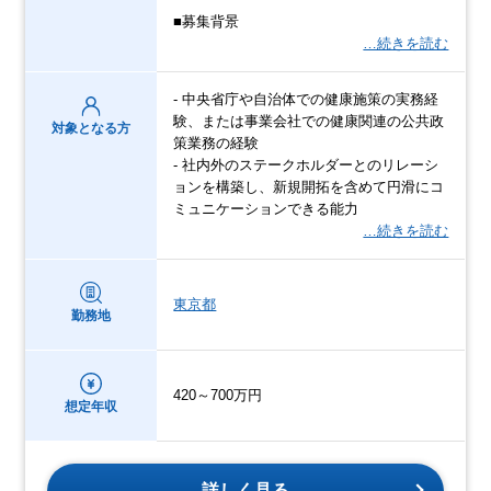
■募集背景
…続きを読む
- 中央省庁や自治体での健康施策の実務経
験、または事業会社での健康関連の公共政
対象となる方
策業務の経験
- 社内外のステークホルダーとのリレーシ
ョンを構築し、新規開拓を含めて円滑にコ
ミュニケーションできる能力
…続きを読む
東京都
勤務地
420～700万円
想定年収
詳しく見る