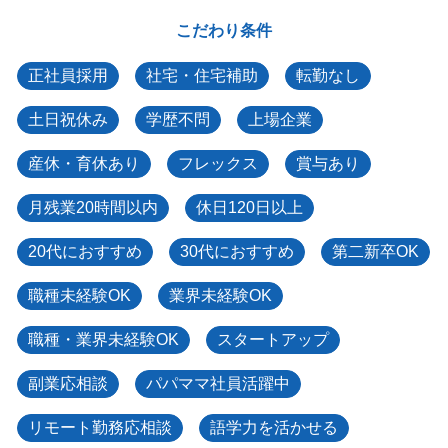
こだわり条件
正社員採用
社宅・住宅補助
転勤なし
土日祝休み
学歴不問
上場企業
産休・育休あり
フレックス
賞与あり
月残業20時間以内
休日120日以上
20代におすすめ
30代におすすめ
第二新卒OK
職種未経験OK
業界未経験OK
職種・業界未経験OK
スタートアップ
副業応相談
パパママ社員活躍中
リモート勤務応相談
語学力を活かせる