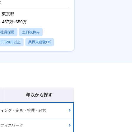
進】
社
東京都
457万~650万
正社員採用
土日祝休み
日120日以上
業界未経験OK
産休・育休あり
年収から探す
ティング・企画・管理・経営
オフィスワーク