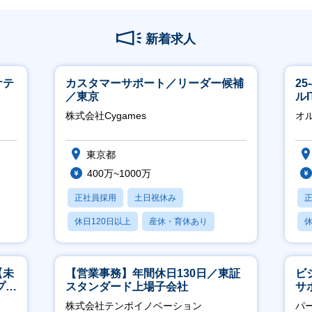
新着求人
ケテ
カスタマーサポート／リーダー候補
2
／東京
ル
株式会社Cygames
オ
東京都
400万~1000万
正社員採用
土日祝休み
休日120日以上
産休・育休あり
休
月残業20時間以内
月
【未
【営業事務】年間休日130日／東証
ビ
プ／
スタンダード上場子会社
サ
日
力
株式会社テンポイノベーション
パ