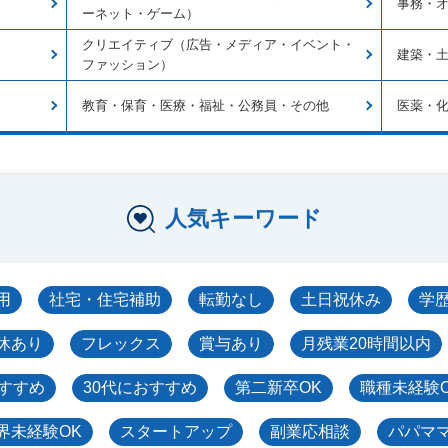
事務・
ーネット・ゲーム）
クリエイティブ（広告・メディア・イベント・
建築・
ファッション）
教育・保育・医療・福祉・公務員・その他
医薬・
人気キーワード
用
社宅・住宅補助
転勤なし
土日祝休み
学
休あり
フレックス
賞与あり
月残業20時間以内
おすすめ
30代におすすめ
第二新卒OK
職種未経験
界未経験OK
スタートアップ
副業応相談
パパマ