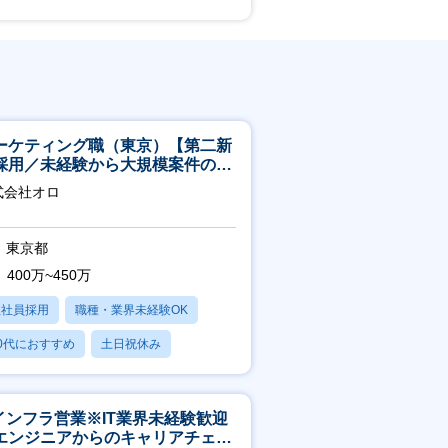
ーケティング職（東京）【第二新
採用／未経験から大規模案件のマ
ケティングが経験できる／研修充
式会社オロ
】
東京都
400万~450万
正社員採用
職種・業界未経験OK
0代におすすめ
土日祝休み
日120日以上
Tインフラ営業※IT業界未経験歓迎
エンジニアからのキャリアチェン