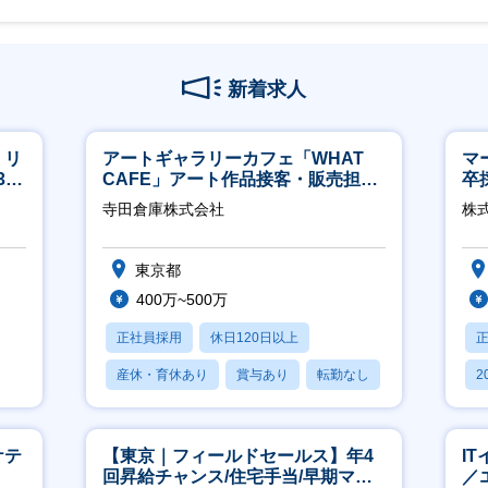
新着求人
】リ
アートギャラリーカフェ「WHAT
マ
40
CAFE」アート作品接客・販売担当
卒
※アート領域未経験可
ー
寺田倉庫株式会社
株
実
東京都
400万~500万
正社員採用
休日120日以上
産休・育休あり
賞与あり
転勤なし
2
休
ケテ
【東京｜フィールドセールス】年4
I
回昇給チャンス/住宅手当/早期マネ
／