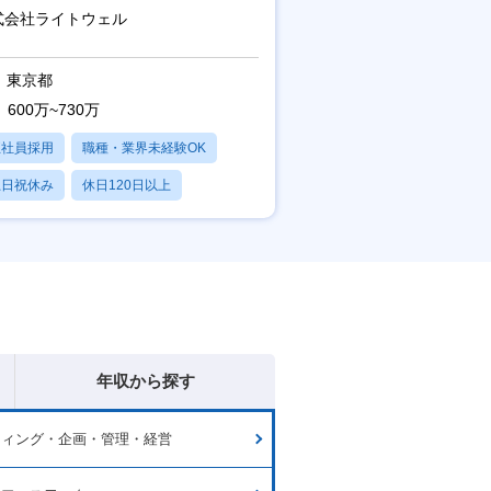
可※【週3～4日リモート可能】
式会社ライトウェル
東京都
600万~730万
正社員採用
職種・業界未経験OK
土日祝休み
休日120日以上
残業20時間以内
年収から探す
ティング・企画・管理・経営