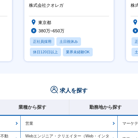
ジメント機会あり！
ジ
株式会社クオレガ
株
東京都
380万~650万
正社員採用
土日祝休み
休日120日以上
業界未経験OK
産休・育休あり
月
求人を探す
業種から探す
勤務地から探す
営業
マーケ
・不動
Webエンジニア・クリエイター（Web・インタ