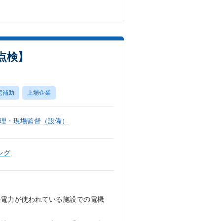
点検】
宅補助
上場企業
理・現場監督（設備）
ング
の電力が使われている施設での電機