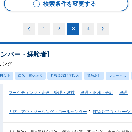
検索条件を変更する
1
2
3
4
メンバー・経験者】
リング
0日以上
産休・育休あり
月残業20時間以内
賞与あり
フレックス
マーケティング・企画・管理・経営
経理・財務・会計
経理
人材・アウトソーシング・コールセンター
技術系アウトソーシ
主に日次の経理業務や月次、年次の決算、連結など、重要な経理