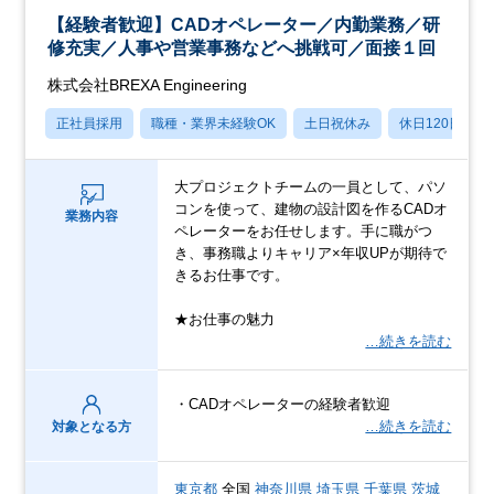
【経験者歓迎】CADオペレーター／内勤業務／研
修充実／人事や営業事務などへ挑戦可／面接１回
株式会社BREXA Engineering
正社員採用
職種・業界未経験OK
土日祝休み
休日120日以上
大プロジェクトチームの一員として、パソ
コンを使って、建物の設計図を作るCADオ
業務内容
ペレーターをお任せします。手に職がつ
き、事務職よりキャリア×年収UPが期待で
きるお仕事です。
★お仕事の魅力
…続きを読む
・CADオペレーターの経験者歓迎
…続きを読む
対象となる方
東京都
全国
神奈川県
埼玉県
千葉県
茨城