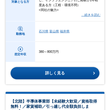
し、インフラエンジニアのご経験が1年程
対象となる方
度ある方（工程・環境不問）
<同社の魅力>
…続きを読む
石川県
富山県
福井県
勤務地
380～800万円
想定年収
詳しく見る
【北陸】半導体事業部【未経験大歓迎／資格取得
無料！／家賃補助／引っ越し代全額負担しま