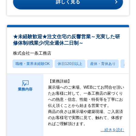
詳しく見る
★未経験歓迎★注文住宅の反響営業～充実した研
修体制/残業少/完全週休二日制～
株式会社一条工務店
職種・業界未経験OK
休日120日以上
産休・育休あり
月残業
【業務詳細】
展示場へのご来場、WEBにてお問合せ頂い
業務内容
たお客様に対して、一条工務店の家づくり
への熱意・信念、性能・特長等を丁寧にお
伝え頂くことから始まる営業です。
商品の良さは展示場や建築現場、ご入居済
のお客様宅で実際に見て、触れて、体感す
ればご理解頂けます。
…続きを読む