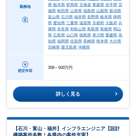
県
栃木県
群馬県
北海道
青森県
岩手県
宮
勤務地
城県
秋田県
山形県
福島県
山梨県
新潟県
富山県
石川県
福井県
長野県
岐阜県
静岡
県
愛知県
三重県
滋賀県
京都府
大阪府
兵
庫県
奈良県
和歌山県
鳥取県
島根県
岡山
県
広島県
山口県
徳島県
香川県
愛媛県
高
知県
福岡県
佐賀県
長崎県
熊本県
大分県
宮崎県
鹿児島県
沖縄県
308～500万円
想定年収
詳しく見る
【石川・富山・福井】インフラエンジニア【設計
構築案件多数！各県内の案件充実】