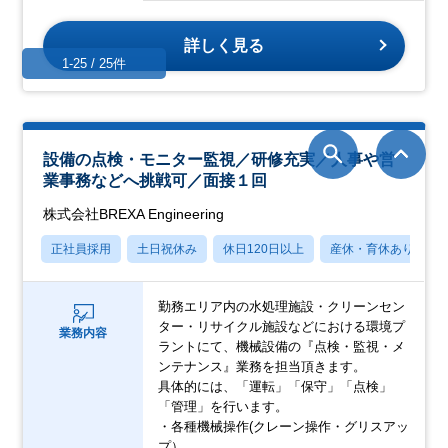
詳しく見る
1-25 / 25件
設備の点検・モニター監視／研修充実／人事や営
業事務などへ挑戦可／面接１回
株式会社BREXA Engineering
正社員採用
土日祝休み
休日120日以上
産休・育休あり
勤務エリア内の水処理施設・クリーンセン
ター・リサイクル施設などにおける環境プ
業務内容
ラントにて、機械設備の『点検・監視・メ
ンテナンス』業務を担当頂きます。
具体的には、「運転」「保守」「点検」
「管理」を行います。
・各種機械操作(クレーン操作・グリスアッ
プ）