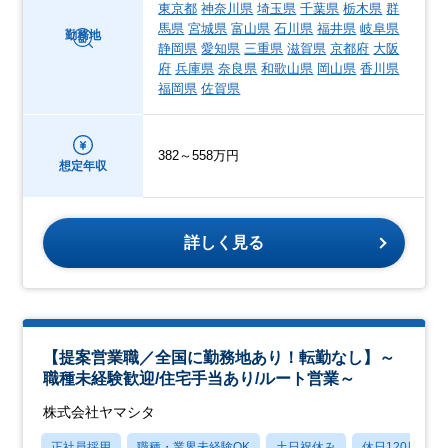
東京都
神奈川県
埼玉県
千葉県
栃木県
群
馬県
宮城県
富山県
石川県
福井県
岐阜県
勤務地
静岡県
愛知県
三重県
滋賀県
京都府
大阪
府
兵庫県
奈良県
和歌山県
岡山県
香川県
福岡県
佐賀県
382～558万円
想定年収
詳しく見る
【提案営業職／全国に勤務地あり！転勤なし】～
職種未経験歓迎/住宅手当あり/ルート営業～
株式会社ヤマシタ
正社員採用
職種・業界未経験OK
土日祝休み
休日120日以上