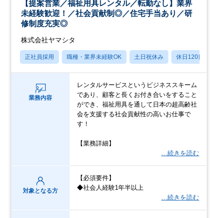
【提案営業／福祉用具レンタル／転勤なし】業界
未経験歓迎！／社会貢献制◎／住宅手当あり／研
修制度充実◎
株式会社ヤマシタ
正社員採用
職種・業界未経験OK
土日祝休み
休日120日以上
レンタルサービスというビジネススキーム
であり、顧客と長くお付き合いをすること
業務内容
ができ、福祉用具を通して日本の超高齢社
会を支援する社会貢献性の高いお仕事で
す！
【業務詳細】
…続きを読む
【必須要件】
◆社会人経験1年半以上
対象となる方
…続きを読む