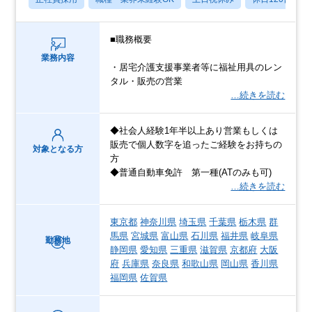
■職務概要
業務内容
・居宅介護支援事業者等に福祉用具のレン
タル・販売の営業
…続きを読む
◆社会人経験1年半以上あり営業もしくは
販売で個人数字を追ったご経験をお持ちの
対象となる方
方
◆普通自動車免許 第一種(ATのみも可)
…続きを読む
東京都
神奈川県
埼玉県
千葉県
栃木県
群
馬県
宮城県
富山県
石川県
福井県
岐阜県
勤務地
静岡県
愛知県
三重県
滋賀県
京都府
大阪
府
兵庫県
奈良県
和歌山県
岡山県
香川県
福岡県
佐賀県