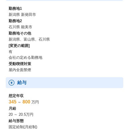
お客様がリールを巻きながら製品を取り出せるような工夫も行わ
勤務地1
れます。
新潟県 新発田市
勤務地2
製品が非常に小さいため、こうした製造過程では、ゴミやチリの
石川県 能美市
混入が大敵です。
勤務地その他
クリーンルームや局所排気装置で純度の高い空気環境を作り細心
新潟県、富山県、石川県
の注意を払って製造しています。
[変更の範囲]
【勤務時間】
有
①09：00～19:15 休憩75分 実働時間9h
会社の定める勤務地
②21：00～07:15 休憩75分 実働時間9h
受動喫煙対策
屋内全面禁煙
【休日】
・158日
給与
想定年収
345
800
～
万円
月給
20 ～ 20.5万円
給与形態
固定給制(月給制)