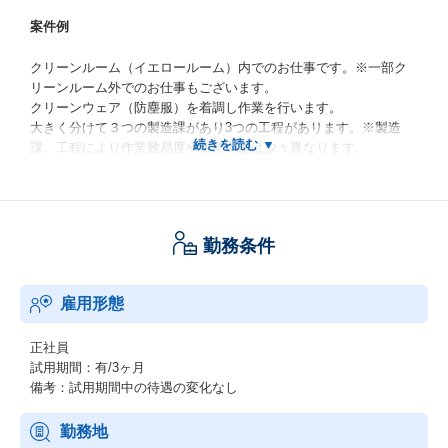
案件例
クリーンルーム（イエロールーム）内でのお仕事です。※一部ク
リーンルーム外でのお仕事もございます。
クリーンウェア（防塵服）を着調し作業を行います。
大きく分けて３つの製造課があり3つの工程があります。※製造
課、工程により作業難易度や作業環境は少々異なります。
半導体を製造工程で見ると、大きく分けて前工程（ウエハー表面
加工）と中間工程（ウエハー裏面加工）と後工程（組付け）に分
かれます。
勤務条件
前工程では、高純度のシリコンの薄板（ウエハーに光学処理・化
学処理・熱処理を繰り返して半導体の回路を焼き付けていきま
雇用形態
す。
回路自体は非常に小さく、ウエハー1枚で数千～数万個の半導体回
路（チップ）が製造できます。
正社員
試用期間：有/3ヶ月
次いで後工程では、ウエハーからチップを1個ずつ取り出し、リー
備考：試用期間中の待遇の変化なし
ド線をつけたり樹脂で封止したりしてお客様であるメーカーへ出
荷するための最終完成品に仕上げます。
勤務地
出荷時には、セロハンテープのようなリールに製品を挟み込み、