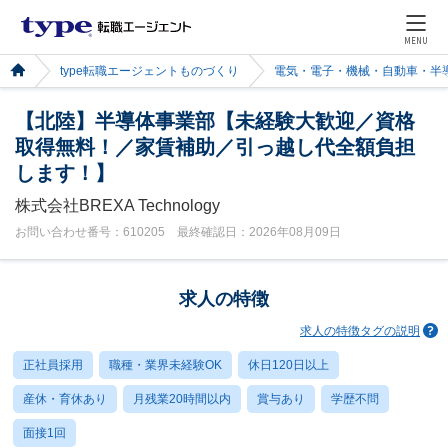
MENU
type転職エージェントものづくり
電気・電子・機械・自動車・半
【北陸】半導体事業部【未経験大歓迎／資格
取得無料！／家賃補助／引っ越し代全額負担
します！】
株式会社BREXA Technology
お問い合わせ番号：610205 最終確認日：2026年08月09日
求人の特徴
求人の特徴タグの説明
正社員採用
職種・業界未経験OK
休日120日以上
産休・育休あり
月残業20時間以内
賞与あり
学歴不問
面接1回