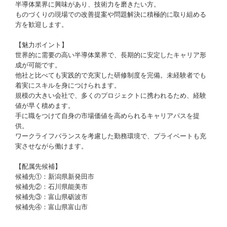
半導体業界に興味があり、技術力を磨きたい方。
ものづくりの現場での改善提案や問題解決に積極的に取り組める
方を歓迎します。
【魅力ポイント】
世界的に需要の高い半導体業界で、長期的に安定したキャリア形
成が可能です。
他社と比べても実践的で充実した研修制度を完備。未経験者でも
着実にスキルを身につけられます。
規模の大きい会社で、多くのプロジェクトに携われるため、経験
値が早く積めます。
手に職をつけて自身の市場価値を高められるキャリアパスを提
供。
ワークライフバランスを考慮した勤務環境で、プライベートも充
実させながら働けます。
【配属先候補】
候補先①：新潟県新発田市
候補先②：石川県能美市
候補先③：富山県砺波市
候補先④：富山県富山市