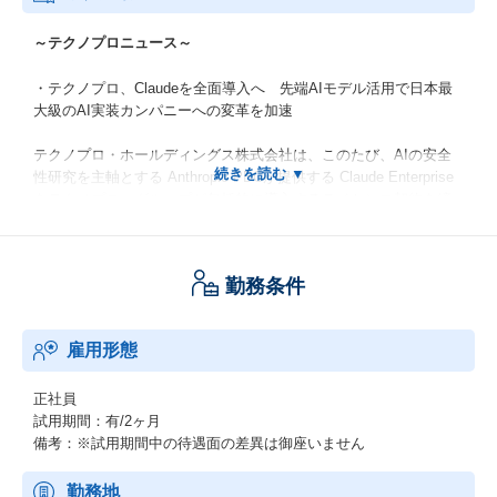
～テクノプロニュース～
・テクノプロ、Claudeを全面導入へ 先端AIモデル活用で日本最
大級のAI実装カンパニーへの変革を加速
テクノプロ・ホールディングス株式会社は、このたび、AIの安全
性研究を主軸とする Anthropic PBCが提供する Claude Enterprise
をテクノプロ・グループが包括的に導入するライセンス契約を締
結しました。
本契約は、テクノプロが掲げる『日本最大級のAI実装カンパニ
ー』へのビジョン実現を力強く後押しするものです。
勤務条件
https://prtimes.jp/main/html/rd/p/000000006.000177691.html
雇用形態
・テクノプロ・ITだからこそ描けるエンジニアのキャリア像
2万人を超える技術者・研究者を擁するテクノプロ・グループ。こ
正社員
のうちIT領域を担うのが、テクノプロ・IT社。
試用期間：有/2ヶ月
全国31拠点で5000名以上のITエンジニアが活躍しており、あらゆ
備考：※試用期間中の待遇面の差異は御座いません
る業界・技術領域に対応している。
近年、IT業界では人材不足が叫ばれており、技術者派遣をコア事
勤務地