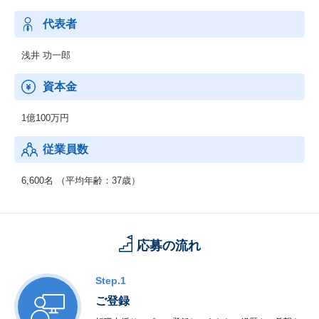
最高の答えをご提供することを最優先に考え、行動しています。
また、エンジニアが自分自身を進化させる環境を豊富にご用意し
代表者
ています。
ぜひ弊社で「市場価値の高いエンジニア」に成長していきません
浅井 功一郎
か。
資本金
1億100万円
従業員数
6,600名 （平均年齢：37歳）
応募の流れ
Step.1
ご登録