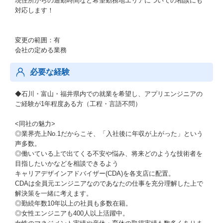
現住所からの通勤時間など希望勤務地エリアについての相談にも
対応します！
変更の範囲：有
会社の定める業務
必要な経験
◆石川・富山・福井県内での就業を希望し、アプリエンジニアの
ご経験が1年程度ある方（工程・言語不問）
<同社の魅力>
◎業界売上No.1だからこそ、「入社後に年収が上がった」という
声多数。
◎働いている上で出てくる不安や悩み、将来どのような技術者を
目指したいかなどを相談できるよう
キャリアデザインアドバイザー(CDA)を各支店に配置。
CDAは全員元エンジニアなのであなたの仕事を充分理解した上で
解決策を一緒に考えます。
◎勤続年数10年以上の社員も多数在籍。
◎女性エンジニアも400人以上活躍中。