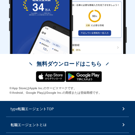
無料ダウンロードはこちら
※App StoreはApple Inc.のサービスマークです。
※Android、Google PlayはGoogle Inc.の商標または登録商標です。
type転職エージェントTOP
転職エージェントとは