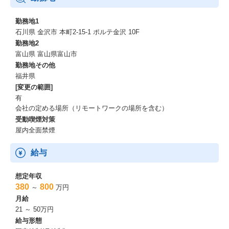
業とする同社としても大きな課題の1つとなっている。
そのため、テクノプロ・IT社では、ソリューションビジネスなど
勤務地1
新たな事業展開にも力を入れはじめています。
石川県 金沢市 本町2-15-1 ポルテ金沢 10F
https://news.mynavi.jp/techplus/kikaku/20230614-2696748/
勤務地2
富山県 富山県富山市
勤務地その他
福井県
[変更の範囲]
有
会社の定める場所（リモートワークの場所を含む）
受動喫煙対策
屋内全面禁煙
給与
想定年収
380
800
～
万円
月給
21 ～ 50万円
給与形態