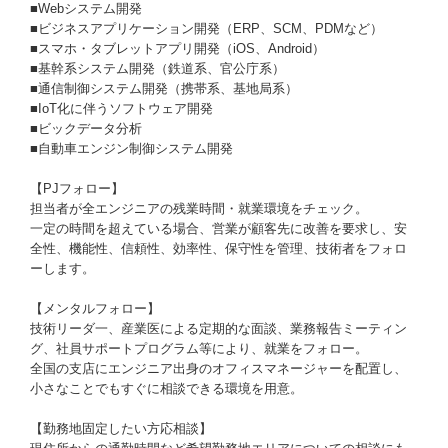
■Webシステム開発
■ビジネスアプリケーション開発（ERP、SCM、PDMなど）
■スマホ・タブレットアプリ開発（iOS、Android）
■基幹系システム開発（鉄道系、官公庁系）
■通信制御システム開発（携帯系、基地局系）
■IoT化に伴うソフトウェア開発
■ビックデータ分析
■自動車エンジン制御システム開発
【PJフォロー】
担当者が全エンジニアの残業時間・就業環境をチェック。
一定の時間を超えている場合、営業が顧客先に改善を要求し、安
全性、機能性、信頼性、効率性、保守性を管理、技術者をフォロ
ーします。
【メンタルフォロー】
技術リーダ一、産業医による定期的な面談、業務報告ミーティン
グ、社員サポートプログラム等により、就業をフォロー。
全国の支店にエンジニア出身のオフィスマネージャーを配置し、
小さなことでもすぐに相談できる環境を用意。
【勤務地固定したい方応相談】