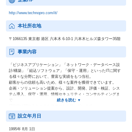
http://www.technopro.com/it/
本社所在地
〒1066135 東京都 港区 六本木 6-10-1 六本木ヒルズ森タワー35階
事業内容
「ビジネスアプリケーション」「ネットワーク・データベース設
計/構築」「組込ソフトウェア」「保守・運用」といったITに関す
る様々な分野において、豊富な実績をもつ当社。
顧客からの信頼も高いため、様々な案件を獲得できています。
企画・ソリューション提案から、設計、開発、評価・検証、シス
テム導入、保守・運用、情報セキュリティ・コンサルティングま
で
IT技術に関わるトータルサポートを行っています。
また、開発プロセスで蓄積したノウハウをお客様と共有し、
設立年月日
新しいビジネスを創造する役割を果たしているのも当社の特徴の
ひとつです。
1995年 8月 1日
当社は、いつもお客様のご要望にお応し、