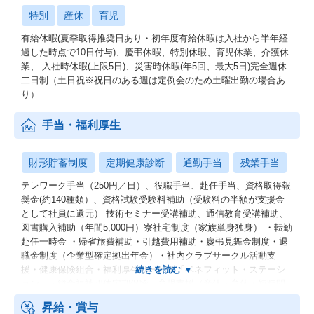
特別
産休
育児
有給休暇(夏季取得推奨日あり・初年度有給休暇は入社から半年経
過した時点で10日付与)、慶弔休暇、特別休暇、育児休業、介護休
業、 入社時休暇(上限5日)、災害時休暇(年5回、最大5日)完全週休
二日制（土日祝※祝日のある週は定例会のため土曜出勤の場合あ
り）
手当・福利厚生
財形貯蓄制度
定期健康診断
通勤手当
残業手当
テレワーク手当（250円／日）、役職手当、赴任手当、資格取得報
奨金(約140種類）、資格試験受験料補助（受験料の半額が支援金
として社員に還元） 技術セミナー受講補助、通信教育受講補助、
図書購入補助（年間5,000円）寮社宅制度（家族単身独身） ・転勤
赴任一時金 ・帰省旅費補助・引越費用補助・慶弔見舞金制度・退
職金制度（企業型確定拠出年金）・社内クラブサークル活動支
援・健康保険組合・福利厚生サービス「ベネフィット・ステーシ
ョン」・総合福祉団体定期保険 育児支援（産休・育休・短時間
勤務制度）
昇給・賞与