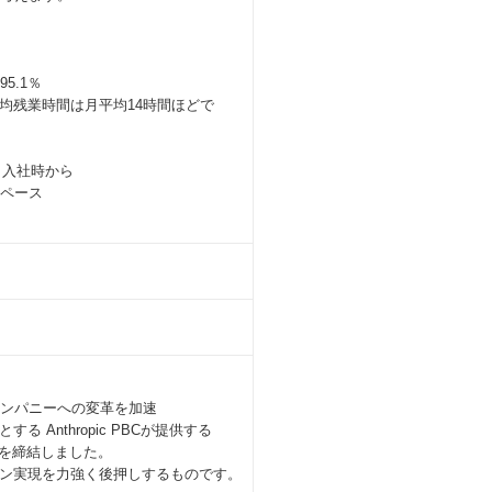
5.1％
均残業時間は月平均14時間ほどで
も入社時から
のペース
装カンパニーへの変革を加速
nthropic PBCが提供する
契約を締結しました。
ン実現を力強く後押しするものです。