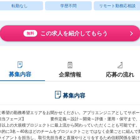
転勤なし
学歴不問
リモート勤務応相談
この求人を紹介してもらう
無料
募集内容
企業情報
応募の流れ
募集内容
ご希望の勤務希望エリアをお聞かせください。アプリエンジニアとしてサポー
担当フェーズ】 要件定義～設計～開発～評価・運用・保守まで、あら
月以上の大規模プロジェクトに最上流から関わっていただくことも可能です。
本的に3名～40名ほどのチームをプロジェクトごとではなく企業ごとに組んで
ライアントを担当し、取引先担当者と直接やりとりをするため信頼関係を築け