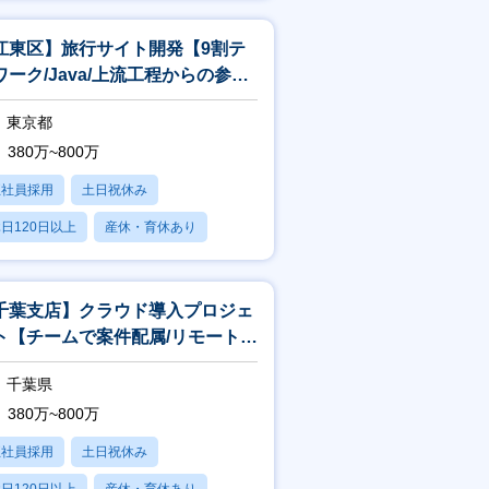
江東区】旅行サイト開発【9割テ
ワーク/Java/上流工程からの参
】
東京都
380万~800万
正社員採用
土日祝休み
日120日以上
産休・育休あり
残業20時間以内
千葉支店】クラウド導入プロジェ
ト【チームで案件配属/リモート
/設計・構築の経験が詰めます】
千葉県
380万~800万
正社員採用
土日祝休み