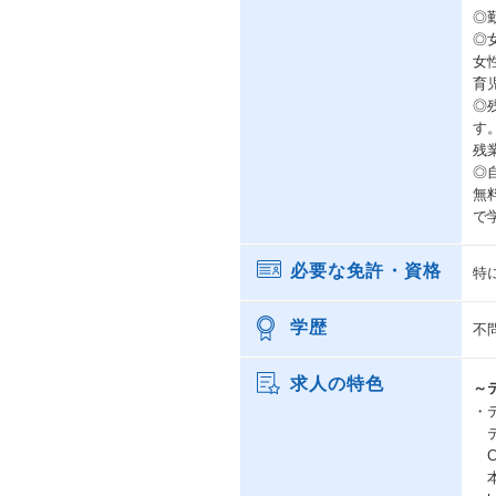
◎
◎
女
育
◎
す
残
◎
無
で
必要な免許・資格
特
学歴
不
求人の特色
～
・
テ
C
本