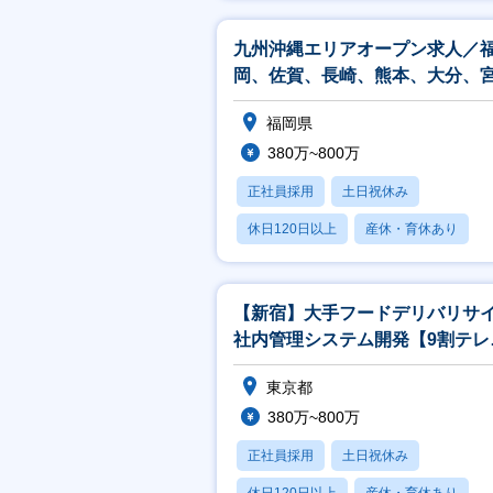
月残業20時間以内
九州沖縄エリアオープン求人／
岡、佐賀、長崎、熊本、大分、
崎、鹿児島、沖縄
福岡県
380万~800万
正社員採用
土日祝休み
休日120日以上
産休・育休あり
月残業20時間以内
【新宿】大手フードデリバリサ
社内管理システム開発【9割テレ
ーク/要件定義～参画可能】
東京都
380万~800万
正社員採用
土日祝休み