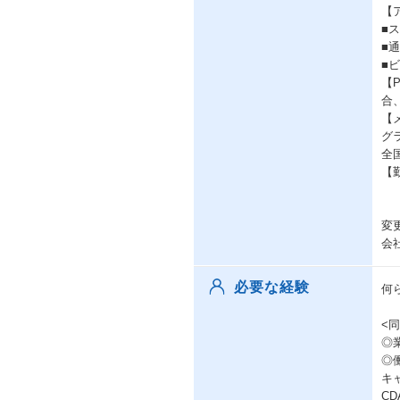
【
■
■
■
【
合
【
グ
全
【
変
会
必要な経験
何
<
◎
◎
キ
C