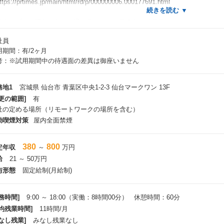
ps://prtimes.jp/main/html/rd/p/000000006.000177691.html
テクノプロ・ITだからこそ描けるエンジニアのキャリア像
万人を超える技術者・研究者を擁するテクノプロ・グループ。このうちIT領域
社員
国31拠点で5000名以上のITエンジニアが活躍しており、あらゆる業界・技
用期間：有/2ヶ月
年、IT業界では人材不足が叫ばれており、技術者派遣をコア事業とする同社
考：※試用期間中の待遇面の差異は御座いません
。
のため、テクノプロ・IT社では、ソリューションビジネスなど新たな事業展
ps://news.mynavi.jp/techplus/kikaku/20230614-2696748/
務地1
宮城県 仙台市 青葉区中央1-2-3 仙台マークワン 13F
更の範囲]
有
社の定める場所（リモートワークの場所を含む）
動喫煙対策
屋内全面禁煙
380
800
定年収
～
万円
給
21 ～ 50万円
与形態
固定給制(月給制)
務時間]
9:00 ～ 18:00（実働：8時間00分） 休憩時間：60分
平均残業時間]
11時間/月
なし残業]
みなし残業なし