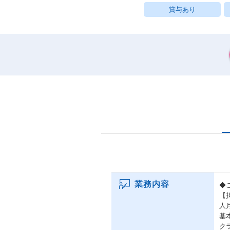
賞与あり
業務内容
◆
【
人
基
ク