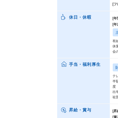
[
休日・休暇
[年
[
有
休
会
手当・福利厚生
テ
半
度
出
祉
昇給・賞与
[昇
[賞