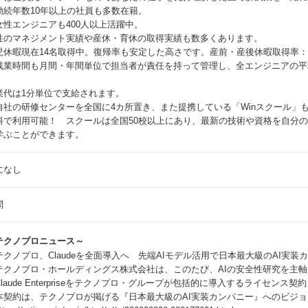
勤続年数10年以上の社員も多数在籍。
女性エンジニアも400人以上活躍中。
性のマネジメント実績や産休・育休の取得実績も数多くあります。
児休暇現在14名取得中。復帰率も安定した高さです。産前・産後休暇取得率：9
残業時間も月間・年間単位で担当者が責任を持って管理し、全エンジニアの平
。
業代は1分単位で支給されます。
自社の研修センターを全国に4カ所置き、また提携している「Winスクール」
料で利用可能！ スクールは全国50校以上にあり、最新の技術や資格を自分
学ぶことができます。
になし
問
テクノプロニュース～
テクノプロ、Claudeを全面導入へ 先端AIモデル活用で日本最大級のAI実
クノプロ・ホールディングス株式会社は、このたび、AIの安全性研究を主軸とする A
laude Enterpriseをテクノプロ・グループが包括的に導入するライセンス
契約は、テクノプロが掲げる『日本最大級のAI実装カンパニー』へのビジョ