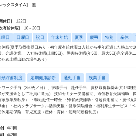
フレックスタイム]
無
間休日]
122日
年次有給休暇]
10～20日
土曜日
日曜日
祝日
年末年始
夏季
慶弔
特別
産休
給休暇(夏季取得推奨日あり・初年度有給休暇は入社から半年経過した時点で1
業、介護休業、 入社時休暇(上限5日)、災害時休暇(年5回、最大5日)完全週
のため土曜出勤の場合あり）
財形貯蓄制度
定期健康診断
通勤手当
残業手当
レワーク手当（250円／日）、役職手当、赴任手当、資格取得報奨金(約140
額が支援金として社員に還元） 技術セミナー受講補助、通信教育受講補助、図書
（家族単身独身） ・転勤赴任一時金 ・帰省旅費補助・引越費用補助・慶弔見
年金）・社内クラブサークル活動支援・健康保険組合・福利厚生サービス「ベ
団体定期保険 育児支援（産休・育休・短時間勤務制度）
給]
年1回
与]
年2回