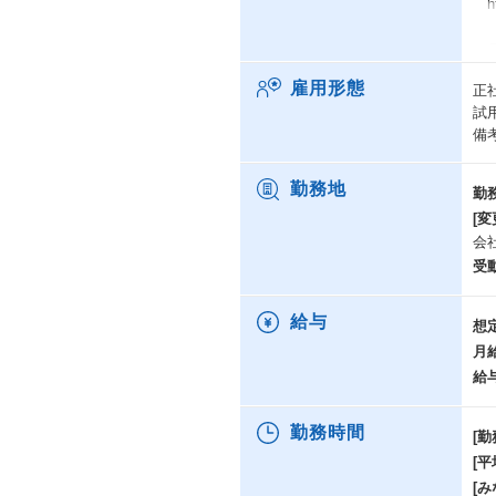
htt
・
2
雇用形態
正
全
試
近
備
る
そ
htt
勤務地
勤
[変
会
受
給与
想
月
給
勤務時間
[勤
[
[み