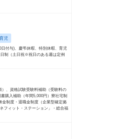
育児
0日付与)、慶弔休暇、特別休暇、育児
休二日制（土日祝※祝日のある週は定例
種類）、資格試験受験料補助（受験料の
購入補助（年間5,000円）寮社宅制
舞金制度・退職金制度（企業型確定拠
ネフィット・ステーション」・総合福