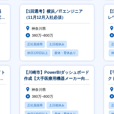
月残業20時間以内
福
【1回選考】横浜／ITエンジニア
【
宮
（11月12月入社必須）
レ
画
神奈川県
380万~800万
正社員採用
土日祝休み
休日120日以上
産休・育休あり
休
月残業20時間以内
月
イト
【川崎市】PowerBIダッシュボード
【
ワ
作成【大手医療用機器メーカー向
ク
け/AWSの知見が身につく】
可
神奈川県
380万~800万
正社員採用
土日祝休み