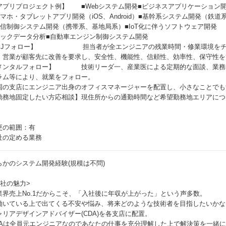
アプリプロジェクト例】 ■Webシステム開発■ビジネスアプリケーション開発
スマホ・タブレットアプリ開発（iOS、Android）■基幹系システム開発（鉄
通信制御システム開発（携帯系、基地局系）■IoT化に伴うソフトウェア開発
ビックデータ分析■自動車エンジン制御システム開発
PJフォロー】 担当者が全エンジニアの残業時間・修業環境をチェ
、営業が顧客先に改善を要求し、安全性、機能性、信頼性、効率性、保守性を
メンタルフォロー】 技術リーダ一、産業医による定期的な面談、業務報
ラム等により、就業をフォロー。
国の支店にエンジニア出身のオフィスマネージャーを配置し、小さなことでも
勤務地固定したい方応相談】現住所からの通勤時間など希望勤務地エリアにつ
更の範囲：有
社の定める業務
らかのシステム開発経験(規模は不問)
同社の魅力>
業界売上No.1だからこそ、「入社後に年収が上がった」という声多数。
働いている上で出てくる不安や悩み、将来どのような技術者を目指したいかな
ャリアデザインアドバイザー(CDA)を各支店に配置。
DAは全員元エンジニアなのであなたの仕事を充分理解した上で解決策を一緒