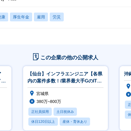
健康
厚生年金
雇用
労災
この企業の他の公開求人
ア
【仙台】インフラエンジニア【各県
沖
／
内の案件多数！/業界最大手GのIT特
化カンパニー】
宮城県
380万~800万
正社員採用
土日祝休み
休
休日120日以上
産休・育休あり
月