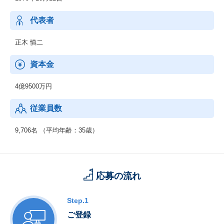
上流工程から下流工程までご提案いたします。
代表者
3．新技術領域 (RPA・セキュリティ等)
RPA、IoT、セキュリティ、MBD、ドローン等の新技術領域へのニ
正木 慎二
ーズにも対応可能です。
資本金
【男女比】
：男性74.3% 女性 25.7%
4億9500万円
【年齢構成】
従業員数
：20代：33％、30代：41％、40代以上：26％
【勤続年数】
9,706名 （平均年齢：35歳）
：0～4年以上：45％、5～9年以上：41％、10年以上：14％
【働きやすさ】
：残業平均15.8時間、有給取得率90.0%、育休・産休取得率10
応募の流れ
0％、復職率89％※男性も育児休暇取得実績があります。
Step.1
ご登録