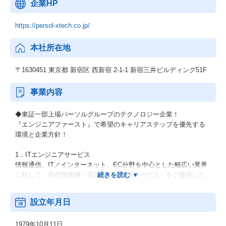
企業HP
https://persol-xtech.co.jp/
本社所在地
〒1630451 東京都 新宿区 西新宿 2-1-1 新宿三井ビルディング51F
事業内容
◆東証一部上場パーソルグループのテクノロジー企業！
『エンジニアファースト』で希望のキャリアステップを優先する
環境と企業方針！
1．ITエンジニアサービス
情報通信、IT／インターネット、EC分野を中心とした幅広い業界
に対して、高付加価値・高品質な「技術サービス」をご提供いた
します。
設立年月日
2．機電エンジニアサービス
開発フェーズである設計・解析・生産技術において、外部活用ニ
1979年10月11日
ーズに幅広くお応えします。