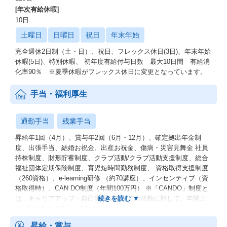
[年次有給休暇]
10日
土曜日
日曜日
祝日
年末年始
完全週休2日制（土・日）、祝日、フレックス休日(3日)、年末年始
休暇(5日)、特別休暇、 初年度有給付与日数 最大10日間 有給消
化率90％ ※夏季休暇がフレックス休日に変更となっています。
手当・福利厚生
通勤手当
残業手当
昇給年1回（4月）、賞与年2回（6月・12月）、確定拠出年金制
度、出張手当、結婚お祝金、出産お祝金、傷病・災害見舞金 社員
持株制度、財形貯蓄制度、クラブ活動/クラブ活動支援制度、総合
福祉団体定期保険制度、育児短時間勤務制度、 資格取得支援制度
（260資格）、e-learning研修 （約70講座）、インセンティブ（資
格取得時）、CAN DO制度（年間100万円） ※「CANDO」制度と
は…キャリアアップ・自己実現に向けての活動に対して、年間上
限100万円まで支給する制度
昇給・賞与