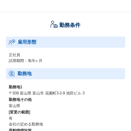
【大手EC小売業様に向けた、エンタープライズシステムの開発・
業務改革プロジェクト】
▽プロジェクト体制
・社内エンジニア２〜３人＋顧客企業のエンジニア２〜３人の１
勤務条件
チーム
・上長はチームリーダー（事業部長）またはCTO
雇用形態
▽環境
・技術環境 GCP、Gitlab、Kubernetes、VSCode
使用言語 ：Python、Django、Vue.js、Vuetify
正社員
試用期間：有/6ヶ月
■その他 主なクライアント
・大手物流業／大手製造業（自動車・自動車部品）／大手小売業
勤務地
／大手通信事業者／SaaS
勤務地1
■その他 主なプロジェクト事例
〒939 富山県 富山市 花園町3-2-9 池田ビル 3
・アジャイル・スクラムの考え方を用いたデータ基盤の構築プロ
勤務地その他
ジェクト
富山県
・クラウド基盤開発・エッジクラウドサービス開発プロジェクト
[変更の範囲]
・トラフィック増減に対応可能なECサイト構築プロジェクト
有
・セキュアなコンテナ利用環境構築支援プロジェクト
会社の定める勤務地
受動喫煙対策