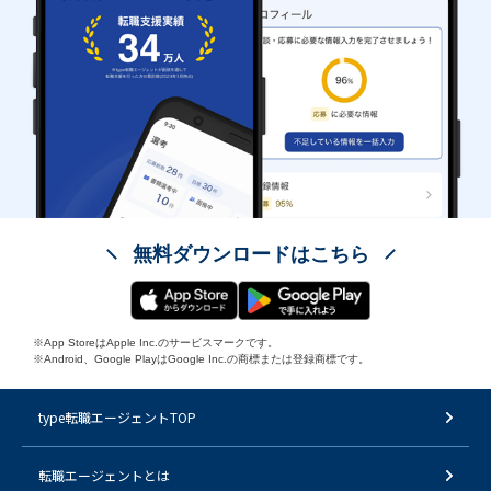
無料ダウンロードはこちら
※App StoreはApple Inc.のサービスマークです。
※Android、Google PlayはGoogle Inc.の商標または登録商標です。
type転職エージェントTOP
転職エージェントとは