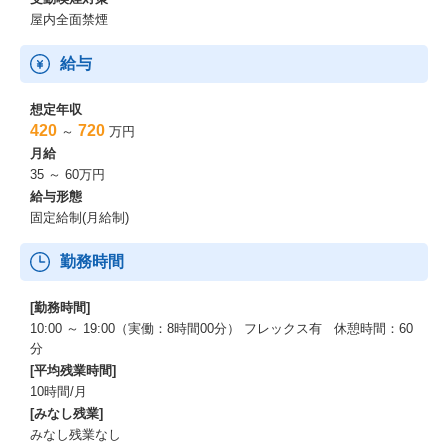
仕事の魅力
屋内全面禁煙
■富山に住みながら、都市部と変わることなく、新しい技術に携わ
れる／業界を代表するリーディングカンパニーのクライアントに
給与
貢献できる
チーム・クライアントに対する提案・改善を通じ、技術を活かし
想定年収
たエンジニアリングを推進できる
420
720
～
万円
チームや個人のOKRによる目標設定と達成による成長実感を得ら
月給
れる
35 ～ 60万円
リモートワーク／フレックスタイム制度等働きやすい環境を選択
給与形態
できる
固定給制(月給制)
■同社はカルチャーを何よりも大切にしています。
勤務時間
その中心に掲げるのは『HRT+Joy』という考えです。
HRTはHumility（謙虚）、Respect（尊敬）、Trust（信頼）の
頭文字から作られたもので、それにJoy(喜び)を足したものが私た
[勤務時間]
ちの理念です。
10:00 ～ 19:00（実働：8時間00分） フレックス有 休憩時間：60
またカルチャーを明文化するにあたり、書籍"Team Geek"を参考
分
にしており、こちらを最終選考までにご一読いただければと思い
[平均残業時間]
ます。
10時間/月
[みなし残業]
同社の考え方に共感の持てる方、ともに夢を語りたい！という方
みなし残業なし
はぜひご応募下さい。