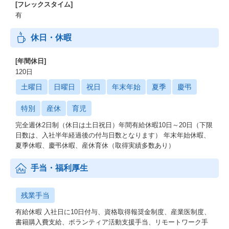
[フレックスタイム]
有
■Digital Innovation Garage
同社はアジャイル開発をはじめとしたDevOps、データ分析、各種
休日・休暇
プラットフォーム開発などの手法を活用し、
企業のDX(デジタルトランスフォーメーション)実現に向けたコン
サルティングサービス（Digital Innovation Garage）を行っていま
[年間休日]
す。
120日
各産業のトップランナーである顧客企業と共同チームを結成し、
土曜日
日曜日
祝日
年末年始
夏季
慶弔
最新のIT技術を取り入れながら人・文化・環境も含めた改革を推
進します。
特別
産休
育児
完全週休2日制（休日は土日祝日）年間有給休暇10日～20日（下限
日数は、入社半年経過後の付与日数となります） 年末年始休暇、
夏季休暇、慶弔休暇、産休育休（取得実績多数あり）
手当・福利厚生
残業手当
有給休暇 入社日に10日付与、資格取得報奨金制度、産業医制度、
書籍購入費支給、ボランティア活動支援手当、リモートワーク手