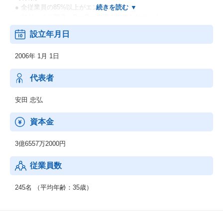
● 全従業員の85%以上がエンジニア
● アジャイル開発、DevOpsの導入推進をサポート
● クラウドネイティブのオープンソース技術に注力
設立年月日
● 国内150社超えるお客様への導入実績
2006年 1月 1日
代表者
安田 忠弘
資本金
3億6557万2000円
従業員数
245名 （平均年齢：35歳）