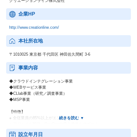
クリエーションライン株式会社
企業HP
http://www.creationline.com/
本社所在地
〒1010025 東京都 千代田区 神田佐久間町 3-6
事業内容
◆クラウドインテグレーション事業
◆WEBサービス事業
◆CLlab事業（研究／調査事業）
◆MSP事業
【特徴】
● 全従業員の85%以上がエンジニア
● アジャイル開発、DevOpsの導入推進をサポート
● クラウドネイティブのオープンソース技術に注力
設立年月日
● 国内150社超えるお客様への導入実績