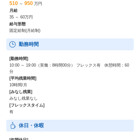
510
950
～
万円
・開発環境
月給
使用言語 ：go等
35 ～ 60万円
使用ツール ：
給与形態
GCP (Bigqueryなど)
固定給制(月給制)
IaC (Terraform)
Apache Kafka
勤務時間
※いずれも、クリエーションラインの4〜5人のチーム、クリエー
ションラインのチームリーダーが上司となります）
[勤務時間]
10:00 ～ 19:00（実働：8時間00分） フレックス有 休憩時間：60
分
[平均残業時間]
10時間/月
[みなし残業]
みなし残業なし
[フレックスタイム]
有
休日・休暇
[年間休日]