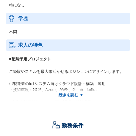
特になし
学歴
不問
求人の特色
■配属予定プロジェクト
ご経験やスキルを最大限活かせるポジションにアサインします。
〇製造業のIoTシステム向けクラウド設計・構築、運用
・技術環境：GCP、Azure、AWS、Gitlab、kafka
■大手自動車部品メーカー様のMLOps基盤構築
・プロジェクトチーム体制
…5名(エンジニア x4) +顧客PM
・開発形式：アジャイル
勤務条件
・開発環境
▼使用言語