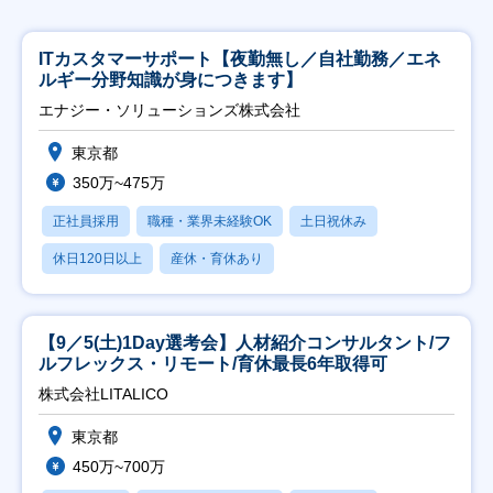
ITカスタマーサポート【夜勤無し／自社勤務／エネ
ルギー分野知識が身につきます】
エナジー・ソリューションズ株式会社
東京都
350万~475万
正社員採用
職種・業界未経験OK
土日祝休み
休日120日以上
産休・育休あり
【9／5(土)1Day選考会】人材紹介コンサルタント/フ
ルフレックス・リモート/育休最長6年取得可
株式会社LITALICO
東京都
450万~700万