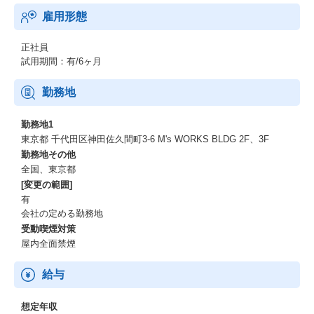
・Python言語
雇用形態
▼使用ツール
・AWS (Sagemaker、Lambda、SQS、ECS、step functions、Doc
umentDBなど)
正社員
・snowflake
試用期間：有/6ヶ月
・IaC (Terraform)
勤務地
■大手自動車部品メーカー様の自動運転開発基盤構築
・プロジェクトチーム体制
勤務地1
…5名(エンジニア x4) +顧客チーム
東京都 千代田区神田佐久間町3-6 M's WORKS BLDG 2F、3F
・開発形式：アジャイル
勤務地その他
・開発環境
全国、東京都
▼使用言語
[変更の範囲]
・未定
有
▼使用ツール
会社の定める勤務地
・AWS / Azure
受動喫煙対策
・IaC (Terraform)
屋内全面禁煙
〇ECサイト業者の社内データ基盤構築、運用
・プロジェクトチーム体制
給与
…4名(エンジニア x3) +顧客チーム
・開発形式：アジャイル
想定年収