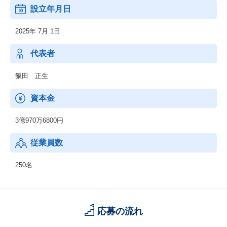
設立年月日
◆kinkan（キンカン）
建設業のための勤怠管理サービス。
2025年 7月 1日
2. ビッグデータ活用事業
～48,000社、約14,900現場のデータを集約 シェアは4割を獲得し
代表者
ており、業界トップシェア～
飯田 正生
◆+Connect（プラスコネクト）
専門工事会社同士のマッチングサービス
資本金
◆cacicar（カシカル）
3億970万6800円
主にリテイル企業を対象に、各社が保有しているデータを分析す
るためのクラウドサービス
従業員数
◆recemaru（レシマル）
家計簿アプリ
250名
応募の流れ