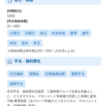
休日・休暇
[年間休日]
120日
[年次有給休暇]
15～20日
土曜日
日曜日
祝日
年末年始
夏季
慶弔
特別
産休
育児
※有給休暇は初年度は3日～15日（入社月による）
手当・福利厚生
住宅補助
退職金
定期健康診断
通勤手当
残業手当
在宅⼿当 福利厚生倶楽部 三菱商事グループ企業を対象とし
た、ビジネススキル、マネジメント等各種の充実した研修に参加
可能 教育制度（当グループ対象のビジネススキル・マネジメント
等、各種研修に参加）