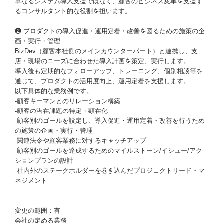
単なるシステム導入支援ではなく、顧客のビジネス変革を支援す
るコンサルタント的な役割を担います。
❷ プロダクトの導入促進・運用定着・改善を図るための施策の企
画・実行・管理
BizDev（顧客本社側のメインカウンターパート）と連携し、支
店・現場のニーズに合わせた導入計画を策定、実行します。
導入後も定期的なフォローアップ、トレーニング、個別相談等を
通じて、プロダクトの活用度向上、運用定着を支援します。
以下具体的な業務例です。
‐顧客キーマンとのリレーション構築
‐顧客の潜在課題の特定・顕在化
‐顧客別のゴールを設定し、導入促進・運用定着・改善を行うため
の施策の企画・実行・管理
‐関連法令や顧客業務に対するキャッチアップ
‐顧客別のゴールを達成するためのマイルストーン/イシュー/アク
ションプランの設計
‐社内外のステークホルダーを巻き込んだプロジェクトリード・マ
ネジメント
変更の範囲：有
会社の定める業務