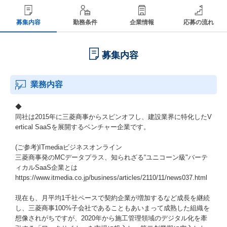
募集内容
勤務条件
企業情報
応募の流れ
募集内容
業務内容
◆
同社は2015年に三菱商事からスピンオフし、建設業界に特化したV
ertical SaaSを展開するベンチャー企業です。
(ご参考)ITmediaビジネスオンライン
三菱商事発のMCデータプラス、知られざる“ユニコーン級"バーテ
ィカルSaaS企業とは
https://www.itmedia.co.jp/business/articles/2110/11/news037.html
現在も、月平均1千社ペースで契約企業が増加するなど成長を継続
し、三菱商事100%子会社であることもあいまって成熟した組織を
想像されがちですが、2020年から施工管理領域のデジタル化を牽