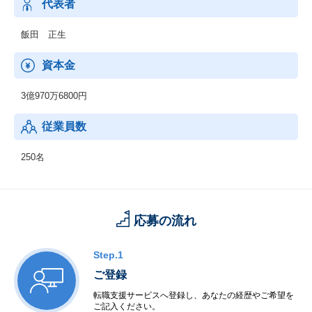
～48,000社、約14,900現場のデータを集約 シェアは4割を獲得し
代表者
ており、業界トップシェア～
飯田 正生
◆+Connect（プラスコネクト）
専門工事会社同士のマッチングサービス
資本金
◆cacicar（カシカル）
3億970万6800円
主にリテイル企業を対象に、各社が保有しているデータを分析す
るためのクラウドサービス
従業員数
◆recemaru（レシマル）
家計簿アプリ
250名
応募の流れ
Step.1
ご登録
転職支援サービスへ登録し、あなたの経歴やご希望を
ご記入ください。