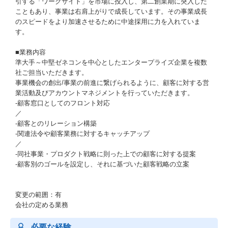
引する「ワークサイト」を市場に投入し、第二創業期に突入した
こともあり、事業は右肩上がりで成長しています。その事業成長
のスピードをより加速させるために中途採用に力を入れていま
す。
■業務内容
準大手～中堅ゼネコンを中心としたエンタープライズ企業を複数
社ご担当いただきます。
事業機会の創出/事業の前進に繋げられるように、顧客に対する営
業活動及びアカウントマネジメントを行っていただきます。
‐顧客窓口としてのフロント対応
／
‐顧客とのリレーション構築
‐関連法令や顧客業務に対するキャッチアップ
／
‐同社事業・プロダクト戦略に則った上での顧客に対する提案
‐顧客別のゴールを設定し、それに基づいた顧客戦略の立案
変更の範囲：有
会社の定める業務
必要な経験