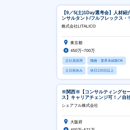
【9／5(土)1Day選考会】人材紹
ンサルタント/フルフレックス・
ート/育休最長6年取得可
株式会社LITALICO
東京都
450万~700万
正社員採用
職種・業界未経験OK
土日祝休み
休日120日以上
産休・育休あり
※関西※【コンサルティングセ
ス】キャリアチェンジ可！／自
ービス『シェアフル』の営業
シェアフル株式会社
大阪府
400万~571万