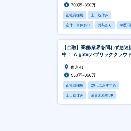
700万~850万
正社員採用
土日祝休み
産休・育休あり
賞与あり
学歴不
【金融】業種/業界を問わず急速
中！”A-gate(パブリッククラウ
用ソリューション)”の企画
東京都
550万~850万
正社員採用
20代におすすめ
土日祝休み
業界未経験OK
産休・育休あり