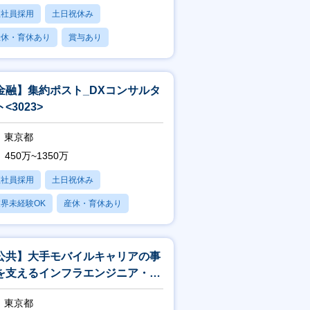
正社員採用
土日祝休み
産休・育休あり
賞与あり
フレックス
金融】集約ポスト_DXコンサルタ
<3023>
東京都
450万~1350万
正社員採用
土日祝休み
界未経験OK
産休・育休あり
賞与あり
公共】大手モバイルキャリアの事
を支えるインフラエンジニア・イ
フラアーキテクト<188>
東京都