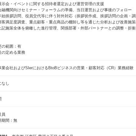
展示会・イベントに関する招待者選定および運営管理の支援
金融機関向けセミナー・フォーラムの準備、当日運営および事後のフォロー
年始挨拶訪問、役員交代等に伴う対外対応（挨拶状作成、挨拶訪問の企画・調
顧客満足度調査、重点顧客・重点商品の棚卸し等を通じた分析および改善施策
上記施策全体を俯瞰した進行管理、関係部署・外部パートナーとの調整・折衝
更の範囲：有
社の定める業務
事業会社およびSIerにおけるBtoBビジネスの営業・顧客対応（CR）業務経験
になし
問
社員
用期間：無