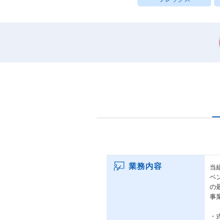
業務内容
当
ベ
の
事
・