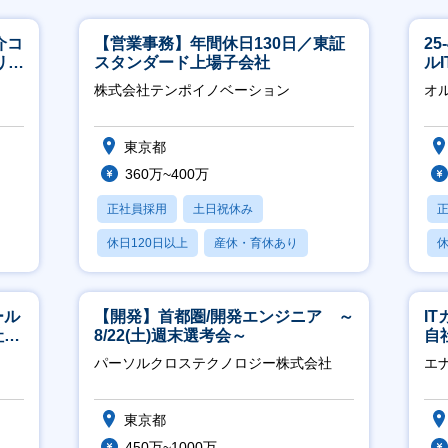
介コ
【営業事務】年間休日130日／東証
2
リモ
スタンダード上場子会社
ル
株式会社テンポイノベーション
オ
東京都
360万~400万
正社員採用
土日祝休み
休日120日以上
産休・育休あり
休
賞与あり
月
ール
【開発】首都圏/開発エンジニア ～
I
社サ
8/22(土)週末選考会～
自
に
パーソルクロステクノロジー株式会社
エ
東京都
450万~1000万