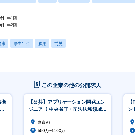
給]
年1回
与]
年2回
健康
厚生年金
雇用
労災
この企業の他の公開求人
防衛
【公共】アプリケーション開発エン
【
M
ジニア【 中央省庁・司法法務領域】
ン
<564>
こ
東京都
550万~1100万