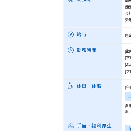
勤
[変
会
受
給与
想
勤務時間
[勤
[
[み
[
休日・休暇
[
夏
暇
手当・福利厚生