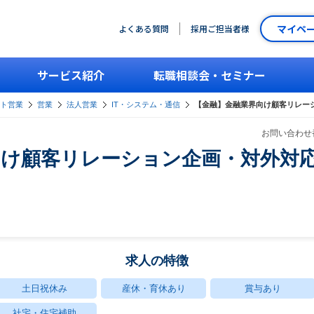
マイペ
よくある質問
採用ご担当者様
サービス紹介
転職相談会・セミナー
ント営業
営業
法人営業
IT・システム・通信
【金融】金融業界向け顧客リレーシ
お問い合わせ番
向け顧客リレーション企画・対外対
求人の特徴
土日祝休み
産休・育休あり
賞与あり
社宅・住宅補助