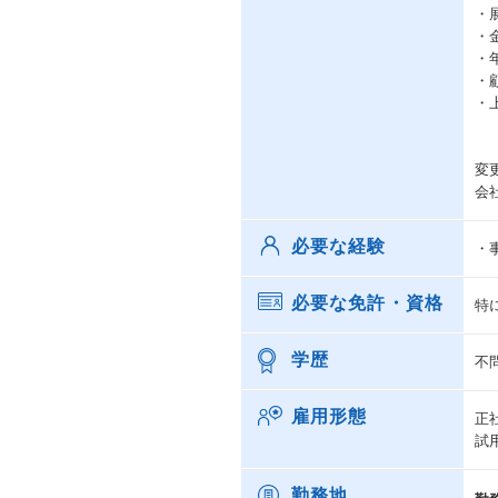
・
・
・
・
・
変
会
必要な経験
・
必要な免許・資格
特
学歴
不
雇用形態
正
試
勤務地