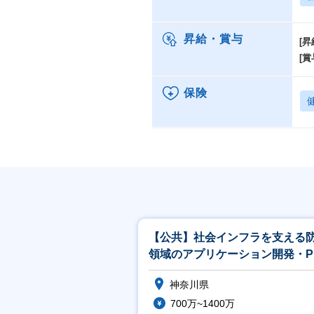
昇給・賞与
[昇
[賞
保険
【公共】社会インフラを支える
領域のアプリケーション開発・P
／PL候補<488>
神奈川県
700万~1400万