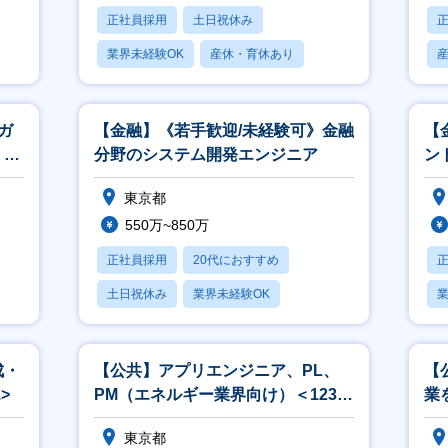
正社員採用
土日祝休み
業界未経験OK
産休・育休あり
賞与あり
ガ
【金融】《若手歓迎/未経験可》金融
【
、開
分野のシステム開発エンジニア
ント
東京都
550万~850万
正社員採用
20代におすすめ
土日祝休み
業界未経験OK
業
産休・育休あり
成・
【公共】アプリエンジニア、PL、
【
>
PM（エネルギー業界向け）＜1238
業
＞
ン
東京都