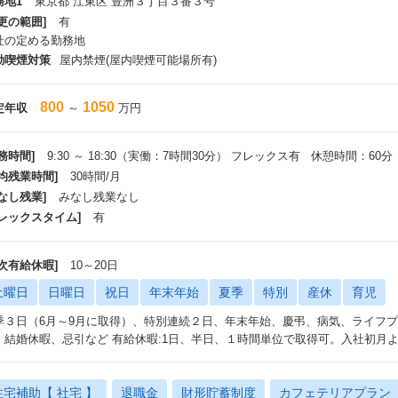
務地1
東京都 江東区 豊洲３丁目３番３号
更の範囲]
有
社の定める勤務地
動喫煙対策
屋内禁煙(屋内喫煙可能場所有)
800
1050
定年収
～
万円
務時間]
9:30 ～ 18:30（実働：7時間30分） フレックス有 休憩時間：60分
平均残業時間]
30時間/月
なし残業]
みなし残業なし
フレックスタイム]
有
年次有給休暇]
10～20日
土曜日
日曜日
祝日
年末年始
夏季
特別
産休
育児
季３日（6月～9月に取得）、特別連続２日、年末年始、慶弔、病気、ライフ
、結婚休暇、忌引など 有給休暇:1日、半日、１時間単位で取得可。入社初月
住宅補助【 社宅 】
退職金
財形貯蓄制度
カフェテリアプラン