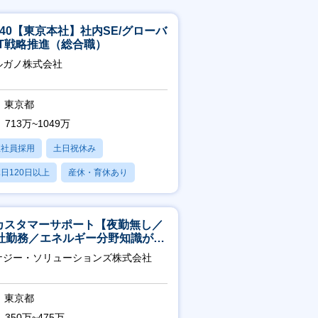
5-40【東京本社】社内SE/グローバ
IT戦略推進（総合職）
ルガノ株式会社
東京都
713万~1049万
正社員採用
土日祝休み
日120日以上
産休・育休あり
残業20時間以内
Tカスタマーサポート【夜勤無し／
社勤務／エネルギー分野知識が身
つきます】
ナジー・ソリューションズ株式会社
東京都
350万~475万