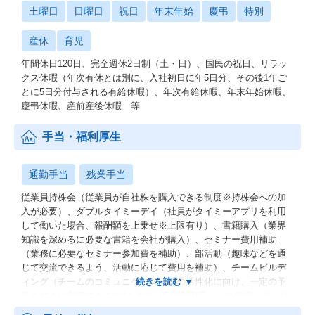
土曜日
日曜日
祝日
年末年始
慶弔
特別
▼1日密着！ しごとリーチ！
https://www.youtube.com/watch?v=kVkf4h2nsq8
産休
育児
★やりがい・魅力
年間休日120日、完全週休2日制（土・日）、国民の祝日、リラッ
クス休暇（年次有休とは別に、入社初日に年5日分、その後1年ご
～魅力～
とに5日分付与される有給休暇）、年次有給休暇、年末年始休暇、
慶弔休暇、産前産後休暇 等
★社会的インパクト
・日本が抱える人手不足/人的課題を根本から解決できうるプロダ
手当・福利厚生
クトです
・クライアントのCxO層や役員クラスと直接対話し、時にはアラ
イアンスを組みながら企業の根幹に関わる課題解決に取り組みま
通勤手当
残業手当
す
従業員持株会（従業員が自社株を購入できる制度※持株会への加
・自身の提案一つが、数千億円規模の企業の経営戦略、オペレー
入が必要）、ダブルタイミーデイ（社員がタイミーアプリを利用
ション、市場における競争優位性を左右する、極めて大きな社会
して働いた場合、報酬額を上乗せ※上限有り）、書籍購入（業界
的インパクトを生み出すことができます
知識を深めるに必要な書籍を会社が購入）、セミナー費用補助
（業務に必要なセミナー参加費を補助）、部活動（趣味などを通
★キャリアへのインパクト
じて交流できるよう、活動に応じて費用を補助）、チームビルデ
・単なるプロダクトの説明ではなく、お客様の経営課題を深く診
ィング（チームのコミュニケーションの活性化に向け、一定の予
断し、最適なソリューションを自ら設計し、
算を好きに利用できる※1人当たり5,000円/月）、結婚祝い金（結
時には新たなビジネスモデルを創出する「経営者のような裁量」
婚した従業員に祝い金を支給） 等
があります