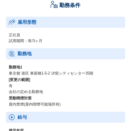
勤務条件
現在スポットワーク市場においてトップシェア（※）を獲得して
いる当社ですが、ミッションの実現にはさらなる事業拡大が必要
です。
雇用形態
なかでも「エンタープライズ企業」と称される日本を代表する大
手企業におけるタイミーの導入拡大は、
日本の労働力課題の解決において非常に重要なイシューになって
正社員
います。
試用期間：有/3ヶ月
タイミーは既にさまざまなエンタープライズ企業様でご活用いた
だいておりますが、
勤務地
さらにスピード感を持って取り組んでいただくため今回新たにア
カウントエグゼクティブのポジションを募集することになりまし
勤務地1
た。
東京都 港区 東新橋1-5-2 汐留シティセンター35階
同社のミッション実現のためクライアントごとに抱える課題にさ
[変更の範囲]
らに深く向き合い課題解決を推進していただける方、
有
そして日本の社会課題解決にオーナーシップを持ち取り組んでく
会社の定める勤務地
ださる方を求めています。
受動喫煙対策
屋内禁煙(屋内喫煙可能場所有)
～ミッション～
同社の事業成長を牽引する中核として、従業員数1,600名以上の大
給与
手企業（ナショナルクライアント）に対し、
人的課題からアプローチを行い、経営課題の解決を推進していた
想定年収