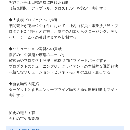
を通じた売上目標達成に向けた戦略
（新規開拓、アップセル、クロスセル）を策定・実行する
◆大規模プロジェクトの推進
年間売上が億単位の案件において、社内（役員・事業所担当・プ
ロダクト部門等）と連携し、案件の創出からクロージング、デリ
バリーチームへの引継ぎまでを統制する
◆ソリューション開発への貢献
顧客の生の課題や市場のニーズを
経営層やプロダクト開発、戦略部門にフィードバックする
プロダクトのチューニングや、クライアントの本質的な課題解決
へ新たなソリューション・ビジネスモデルの企画・創出する
◆新規顧客の開拓
ターゲットとするエンタープライズ顧客の新規開拓戦略を立案・
実行する
変更の範囲：有
会社の定める業務