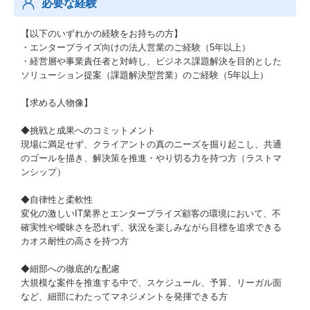
必要な経験
【以下のいずれかの経験をお持ちの方】
・エンタープライズ向けの法人営業のご経験（5年以上）
・経営層や事業責任者と対峙し、ビジネス課題解決を目的とした
ソリューション提案（課題解決型営業）のご経験（5年以上）
【求める人物像】
◆挑戦と成果へのコミットメント
現場に満足せず、クライアントの真のニーズを掘り起こし、共通
のゴールを描き、解決策を推進・やり切る力を持つ方（ラストマ
ンシップ）
◆自律性と柔軟性
変化の激しいIT業界とエンタープライズ顧客の環境において、不
確実性や曖昧さを恐れず、状況を楽しみながら目標を追求できる
カオス耐性の高さを持つ方
◆細部への徹底的な配慮
大規模な案件を推進する中で、スケジュール、予算、リーガル面
など、細部にわたってマネジメントを発揮できる方