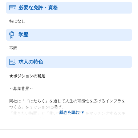
必要な免許・資格
特になし
学歴
不問
求人の特色
★ポジションの補足
～募集背景～
同社は「『はたらく』を通じて人生の可能性を広げるインフラを
つくる」をミッションに掲げ、
「働きたい時間」と「働いてほしい時間」をマッチングするスキ
マバイトアプリ「タイミー」を開発・提供しています。
スポットワークという新しい働き方を切り口に「労働力不足」と
いう日本が抱える重要課題の解決に取り組んでおり、サービス・
組織ともに急成長しています。