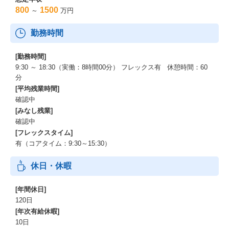
だきます。
800
1500
～
万円
単なるプロダクトの説明・提案に留まらず、クライアントの経営
層（CxOクラス）を巻き込みながら、
勤務時間
事業/人事戦略の立案から実行までを一気通貫でサポートする「真
のビジネスパートナー」となることがミッションです。
[勤務時間]
～ミッション事例とインパクト～
9:30 ～ 18:30（実働：8時間00分） フレックス有 休憩時間：60
分
潜在的に当社プロダクトをご利用いただける市場は非常に大き
[平均残業時間]
く、このポジションでは事業の成長に直結するダイナミックなイ
確認中
ンパクトを創出できます。
[みなし残業]
以下は、あなたが担当するアカウントで期待されるビジネスイン
確認中
パクトの一例です
[フレックスタイム]
有（コアタイム：9:30～15:30）
＊対象クライアント：小売業界のリーディングカンパニー（全国
数千店舗を展開）
休日・休暇
＊現在の活用状況：ポテンシャルに対し低水準（例：利用店舗は1
00店舗前後/月に留まる）
[年間休日]
＊期待されるインパクト：戦略的な深耕・展開により年間で数億
円の売上増加に直結する見込み
120日
[年次有給休暇]
～役割～
10日