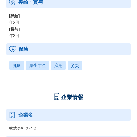
昇給・賞与
・新たなビジネスモデルの事業責任者やプロジェクトオーナーと
して市場価値を飛躍的に高めることができるポジションです
[昇給]
年2回
[賞与]
～参考資料～
年2回
▼社員インタビュー「プロであるために考え続けるチームに」戦
略設計と組織づくりを同時進行した営業マネージャーの1年」
保険
https://note.timee.co.jp/n/n647e3bc467da?magazine_key=m499ad
bc43efb
健康
厚生年金
雇用
労災
▼オウンドメディア「タイミーラボ」
https://lab.timee.co.jp/
▼公式note
企業情報
https://note.timee.co.jp/
企業名
株式会社タイミー