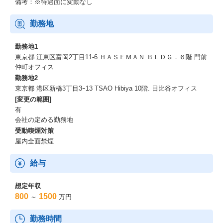
備考：※待遇面に変動なし
勤務地
勤務地1
東京都 江東区富岡2丁目11-6 ＨＡＳＥＭＡＮ ＢＬＤＧ．６階 門前
仲町オフィス
勤務地2
東京都 港区新橋3丁目3ｰ13 TSAO Hibiya 10階. 日比谷オフィス
[変更の範囲]
有
会社の定める勤務地
受動喫煙対策
屋内全面禁煙
給与
想定年収
800
1500
～
万円
勤務時間