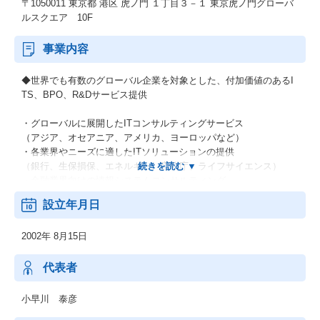
〒1050011 東京都 港区 虎ノ門 １丁目３－１ 東京虎ノ門グローバ
ルスクエア 10F
事業内容
◆世界でも有数のグローバル企業を対象とした、付加価値のあるI
TS、BPO、R&Dサービス提供
・グローバルに展開したITコンサルティングサービス
（アジア、オセアニア、アメリカ、ヨーロッパなど）
・各業界やニーズに適したITソリューションの提供
（銀行、生保損保、エネルギー、官公庁、ライフサイエンス）
・金融業界向けの情報システムコンサルティング
※コンピュータのソフトウェア設計・開発、テスティング及び保
設立年月日
守に関する業務
組込み技術の開発およびテスティングに関する業務、中国オフシ
2002年 8月15日
ョアを中心としたITアウトソーシング業務
中国オフショアを中心としたBPOアウトソーシング業務、その
他、前号に関連する一切の付帯業務
代表者
小早川 泰彦