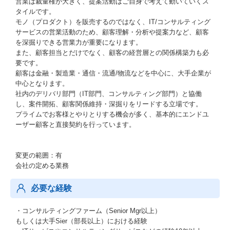
営業は裁量権が大きく、提案活動はご自身で考えて動いていくス
タイルです。
モノ（プロダクト）を販売するのではなく、IT/コンサルティング
サービスの営業活動のため、顧客理解・分析や提案力など、顧客
を深掘りできる営業力が重要になります。
また、顧客担当とだけでなく、顧客の経営層との関係構築力も必
要です。
顧客は金融・製造業・通信・流通/物流などを中心に、大手企業が
中心となります。
社内のデリバリ部門（IT部門、コンサルティング部門）と協働
し、案件開拓、顧客関係維持・深掘りをリードする立場です。
プライムでお客様とやりとりする機会が多く、基本的にエンドユ
ーザー顧客と直接契約を行っています。
変更の範囲：有
会社の定める業務
必要な経験
・コンサルティングファーム（Senior Mgr以上）
もしくは大手Sier（部長以上）における経験