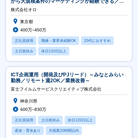
から大規模案件のマーケティングが経験できる／研
修充実】
株式会社オロ
東京都
400万~450万
正社員採用
職種・業界未経験OK
20代におすすめ
土日祝休み
休日120日以上
ICT企画運用（開発及びPJリード）～みなとみらい
勤務／リモート週2OK／業務改善～
富士フイルムサービスクリエイティブ株式会社
神奈川県
600万~830万
正社員採用
土日祝休み
休日120日以上
産休・育休あり
月残業20時間以内