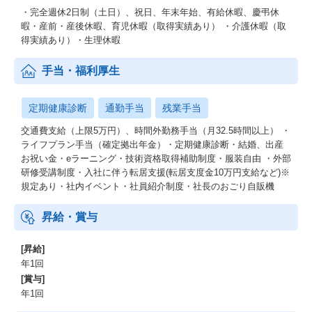
・完全週休2日制（土日）、祝日、年末年始、有給休暇、慶弔休
暇・産前・産後休暇、育児休暇（取得実績あり） ・介護休暇（取
得実績あり）・生理休暇
手当・福利厚生
定期健康診断
通勤手当
残業手当
交通費支給（上限5万円）、時間外勤務手当（月32.5時間以上） ・
ライフプラン手当（確定拠出年金）・定期健康診断・結婚、出産
お祝い金・eラーニング・技術資格取得補助制度・服装自由 ・外部
研修受講制度・入社に伴う転居支援(転居支度金10万円支給など)※
規定あり・社内イベント・社員紹介制度・社長のおごり自販機
昇給・賞与
[昇給]
年1回
[賞与]
年1回