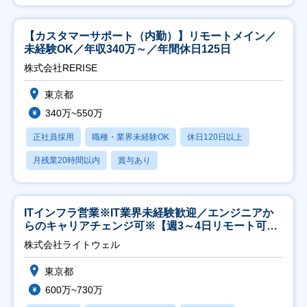
【カスタマーサポート（内勤）】リモートメイン／
未経験OK／年収340万～／年間休日125日
株式会社RERISE
東京都
340万~550万
正社員採用
職種・業界未経験OK
休日120日以上
月残業20時間以内
賞与あり
ITインフラ営業※IT業界未経験歓迎／エンジニアか
らのキャリアチェンジ可※【週3～4日リモート可
能】
株式会社ライトウェル
東京都
600万~730万