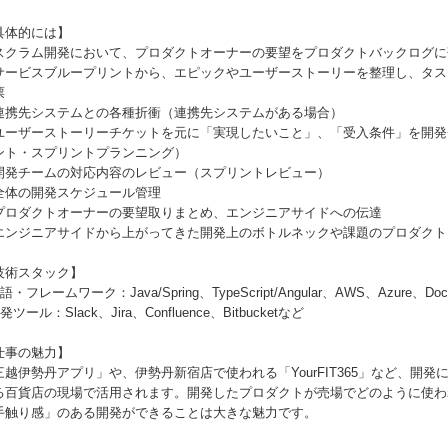
具体的には】
スクラム開発において、プロダクトオーナーの要望をプロダクトバックログに
サービスブループリントから、エピックやユーザーストーリーを整理し、タスク
票
連携先システムとの各種折衝（連携先システムがある場合）
ユーザーストーリーチケットを元に「実現したいこと」、「受入条件」を開発
ント・スプリントプランニング）
開発チームの対応内容のレビュー（スプリントレビュー）
全体の開発スケジュール管理
プロダクトオーナーの要望取りまとめ、エンジニアサイドへの伝達
エンジニアサイドから上がってきた開発上のボトルネックや課題のプロダクト
技術スタック】
語・フレームワーク：Java/Spring、TypeScript/Angular、AWS、Azure、Do
発ツール：Slack、Jira、Confluence、Bitbucketなど
仕事の魅力】
三越伊勢丹アプリ」や、伊勢丹新宿店で使われる「YourFIT365」など、開
る百貨店の現場で活用されます。開発したプロダクトが売場でどのように使わ
手触り感」のある開発ができることは大きな魅力です。