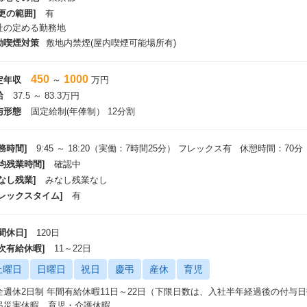
更の範囲]
有
社の定める勤務地
動喫煙対策
敷地内禁煙(屋内喫煙可能場所有)
450
1000
定年収
～
万円
給
37.5 ～ 83.3万円
与形態
固定給制(年俸制） 12分割
務時間]
9:45 ～ 18:20（実働：7時間25分） フレックス有 休憩時間：70分
平均残業時間]
確認中
なし残業]
みなし残業なし
フレックスタイム]
有
間休日]
120日
年次有給休暇]
11～22日
土曜日
日曜日
祝日
慶弔
産休
育児
全週休2日制 年間有給休暇11日～22日（下限日数は、入社半年経過後の付与日
弔災害休暇、育児・介護休暇