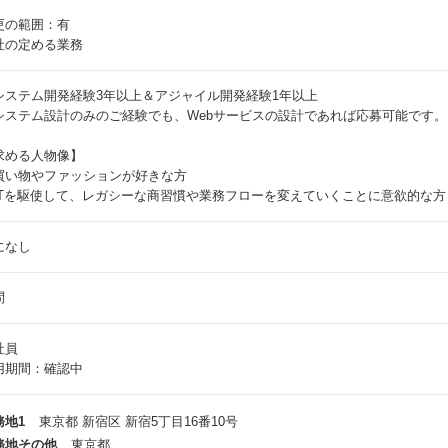
更の範囲：有
社の定める業務
システム開発経験3年以上＆アジャイル開発経験1年以上
システム設計のみのご経験でも、Webサービスの設計であれば応募可能です。
求める人物像】
買い物やファッションが好きな方
ITを駆使して、レガシーな商習慣や業務フローを変えていくことに意欲的な方
になし
問
社員
用期間：確認中
務地1
東京都 新宿区 新宿5丁目16番10号
務地その他
東京都