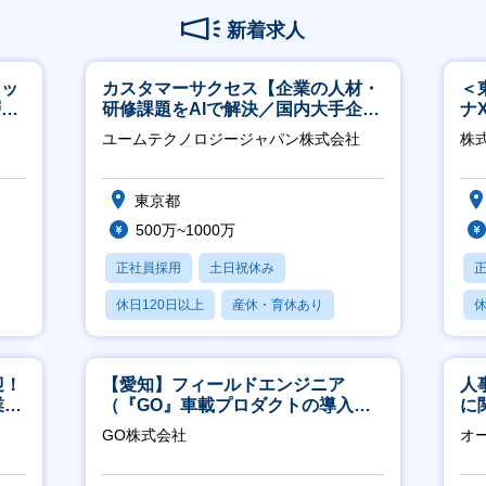
新着求人
タッ
カスタマーサクセス【企業の人材・
＜
層歓
研修課題をAIで解決／国内大手企業
ナ
約3万社導入／フレックス可】
◎
ユームテクノロジージャパン株式会社
株
東京都
500万~1000万
正社員採用
土日祝休み
休日120日以上
産休・育休あり
休
転勤なし
迎！
【愛知】フィールドエンジニア
人
業職
（『GO』車載プロダクトの導入サ
に
ポート／年休120日／土日祝休／直
く
GO株式会社
オ
行直帰
社