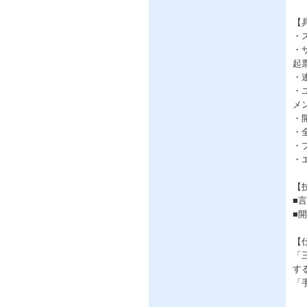
【
・
・
起
・
・
メ
・
・
・
・
【
■言
■開
【
「
す
「