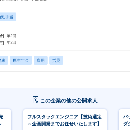
通勤手当
給]
年2回
与]
年2回
健康
厚生年金
雇用
労災
この企業の他の公開求人
売
フルスタックエンジニア【技術選定
バ
ルー
～企画開発までお任せいたします】
ダ