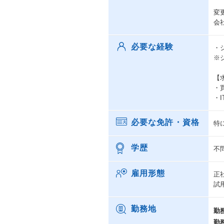
変
会
必要な経験
・
※
【
・
・
必要な免許・資格
特
学歴
不
雇用形態
正
試
勤務地
勤
勤