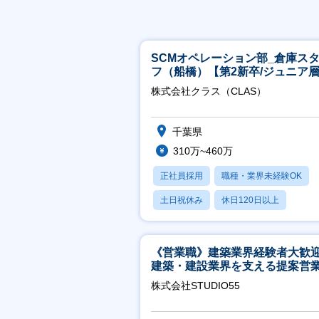
SCMオペレーション部_倉庫ス
フ（船橋）【第2新卒/ジュニア
迎】
株式会社クラス（CLAS）
千葉県
310万~460万
正社員採用
職種・業界未経験OK
土日祝休み
休日120日以上
産休・育休あり
《営業職》建築業界経験者大歓
建築・建設業界を支える提案営
│年休125日◎フレックス
株式会社STUDIO55