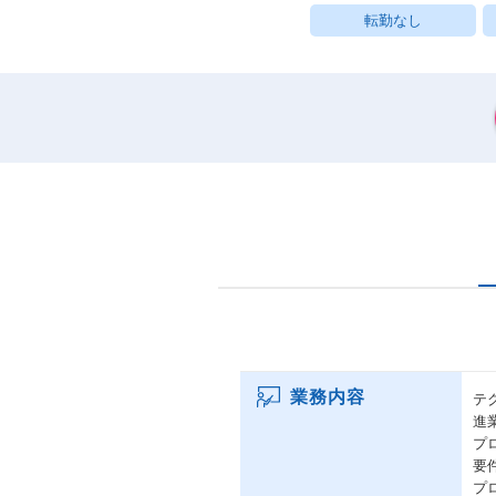
転勤なし
業務内容
テ
進
プ
要
プ