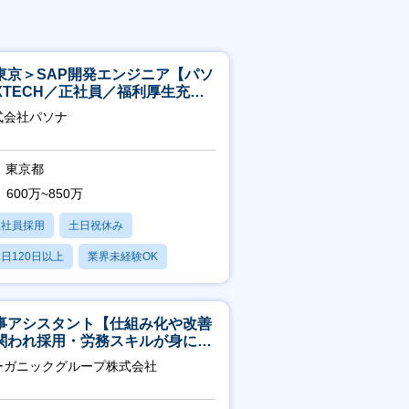
東京＞SAP開発エンジニア【パソ
XTECH／正社員／福利厚生充実
】
式会社パソナ
東京都
600万~850万
正社員採用
土日祝休み
日120日以上
業界未経験OK
産休・育休あり
事アシスタント【仕組み化や改善
関われ採用・労務スキルが身につ
環境／年商120億円超の事業会
ーガニックグループ株式会社
】