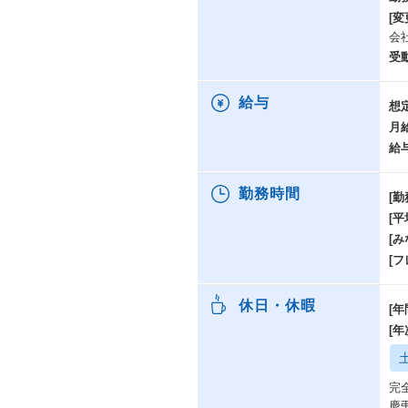
[変
会
受
給与
想
月
給
勤務時間
[勤
[
[み
[
休日・休暇
[年
[
完
慶