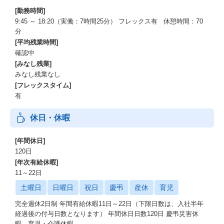
[勤務時間]
9:45 ～ 18:20（実働：7時間25分） フレックス有 休憩時間：70
分
[平均残業時間]
確認中
[みなし残業]
みなし残業なし
[フレックスタイム]
有
休日・休暇
[年間休日]
120日
[年次有給休暇]
11～22日
土曜日
日曜日
祝日
慶弔
産休
育児
完全週休2日制 年間有給休暇11日～22日（下限日数は、入社半年
経過後の付与日数となります） 年間休日日数120日 慶弔災害休
暇、育児・介護休暇