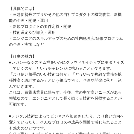
【具体的には】
・三越伊勢丹アプリやその他の自社プロダクトの機能改善、新機
能の企画・開発・運用
・新規プロダクトの要件定義・開発
・技術選定及び導入・運用
・エンジニアのスキルアップのための社内勉強会/研修プログラム
の企画・実施…など
【仕事の魅力】
■レガシーなシステム群をいかにクラウドネイティブにモダナイズ
していくのか、というチャレンジに携わることができます。
「より使い勝手のいい技術は何か」「どうやって複雑な業務を拡
張性高く設計するか」という視点で考え、企画や開発に落とし込
んでいきます。
これは、百貨店業界に限らず、今後、世の中で高いニーズがある
領域なので、エンジニアとして長く戦える技術を習得することが
可能です。
■デジタル技術によってビジネスを加速させたり、より良い方向へ
変えていったり、そんなプロセスや成果を間近で感じられること
も魅力のひとつです。