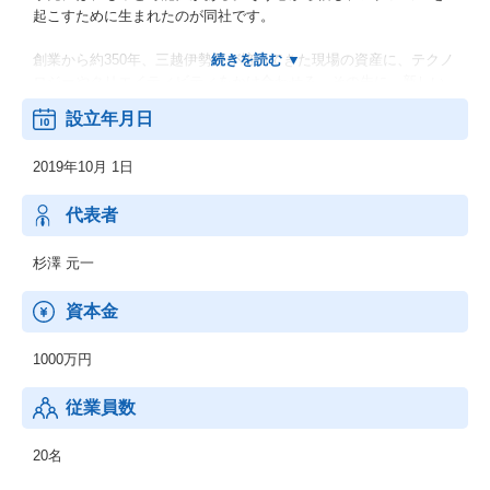
起こすために生まれたのが同社です。
創業から約350年、三越伊勢丹が培ってきた現場の資産に、テクノ
ロジーやクリエイティビティをかけ合わせる。その先に、新しい
買い物体験が生まれる。
設立年月日
「Boost the Classic」を掲げ、伝統を部隊にした新しい調整をス
2019年10月 1日
タートしています。
代表者
杉澤 元一
資本金
1000万円
従業員数
20名