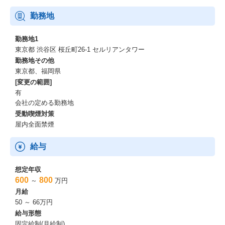
クラウドECの導入・カスタマイズ・保守をトータルで対応してい
るグループで3チームあり、27名程在籍しています。
勤務地
どのチームも20代から40代と幅広い年代のプロジェクトマネージ
ャーが活躍しており都度相談しやすい穏やかな人柄が多いです。
勤務地1
東京都 渋谷区 桜丘町26-1 セルリアンタワー
【働き方】
勤務地その他
・週2日のオフィス出社と週3日のリモートワークを取り入れたハ
東京都、福岡県
イブリッド勤務制度を推奨しています。
[変更の範囲]
・残業時間は全社平均して月に20時間程、メリハリを重視してい
有
ます。
会社の定める勤務地
・服装や髪型については自由です。
受動喫煙対策
屋内全面禁煙
【就業環境について】
✔職場は明るくフラットな雰囲気。服装や髪型も自由です。
✔オフィス出社時にはカフェが利用でき、種類豊富ドリンクやビュ
給与
ッフェ（予約制）が無料です。
✔GMOインターネットグループの充実した福利厚生が利用できま
想定年収
す。Barタイムなどコミュニケーションをとりながら楽しくお仕事
600
800
～
万円
が出来る環境です。
月給
ご興味お持ち頂いた貴方からエントリーを、お待ちしておりま
50 ～ 66万円
す。
給与形態
固定給制(月給制)