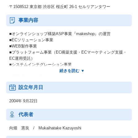
〒1508512 東京都 渋谷区 桜丘町 26-1 セルリアンタワー
事業内容
■オンラインショップ構築ASP事業『makeshop』の運営
■ECソリューション事業
■WEB製作事業
■プラットフォーム事業（EC構築支援・ECマーケティング支援・
EC運用受託）
■システムインテグレーション事業
＜同社のコンセプト＞
☆オンラインカートショップ「makeshop」は最重要コンセプトで
設立年月日
ある「流通額 is Power」の考えに基づき、企画・制作・開発を行
っています。
2004年 9月22日
ショップ運営で最も重要なのは"売上"です。売上（流通額）こそが
最大の"力"であり、その力はネットショップ運営を続ける楽しみや
喜びを与え、更なる発展の原動力になります。一店舗でも多く生
代表者
み出し、運営者の笑顔、さらにはその先にいる購入者の笑顔を増
やし続けたいと考えています。
向畑 憲良 / Mukaihatake Kazuyoshi