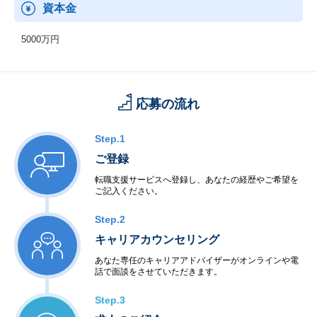
＜大手企業～中小企業まで幅広く利用＞
資本金
『サントリー』
『劇団四季』
5000万円
『毎日新聞社』
『エリエール』
『とんかつ まい泉』
『越後製菓』
『新星堂』
応募の流れ
等々で同社のサービスを導入しています。
Step.1
ご登録
転職支援サービスへ登録し、あなたの経歴やご希望を
ご記入ください。
Step.2
キャリアカウンセリング
あなた専任のキャリアアドバイザーがオンラインや電
話で面談をさせていただきます。
Step.3