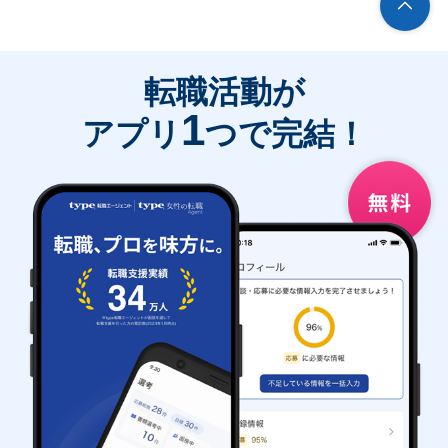
転職活動が
1
アプリ
つで完結！