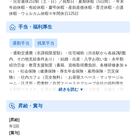
・完全週休2日制（土・日）／祝祭日・夏期休暇（5日間）・年末
年始休暇・有給休暇・慶弔休暇・産前産後休暇・育児休暇・介護
休暇・ウェルカム休暇※年間休日125日
手当・福利厚生
通勤手当
残業手当
・通勤交通費（非課税限度額）・住宅補助（渋谷駅から各線2駅圏
内、その他支給条件あり）・結婚・出産・入学お祝い金・永年勤
続功労金・教育支援制度（書籍、資格取得費負担、各種研修参加 e
tc）・社会保険（健康保険・厚生年金保険・雇用保険・労災保
険）・社内カフェ（完全無料）・お昼寝スペース・マッサージル
ーム・託児所・図書館／自習スペース※グループ会社の福利厚生
を利用できます。社員が長く、安心して働ける制度・設備をご用
意しております。
昇給・賞与
[昇給]
年1回
[賞与]