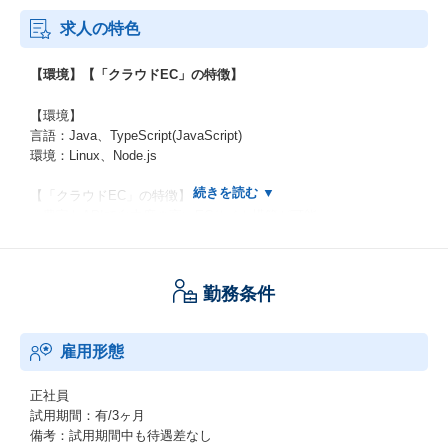
求人の特色
【環境】【「クラウドEC」の特徴】
【環境】
言語：Java、TypeScript(JavaScript)
環境：Linux、Node.js
【「クラウドEC」の特徴】
・豊富なAPIで自由度の高いECサイト構築が可能
・サイトを横断したデータの共有・分離を可能にするマルチサイ
ト対応機能で、複数サイトのシステム統合やマーケットプレイス
の開設が可能
勤務条件
クラウドネイティブ設計のヘッドレスシステムで、これまでのパ
ッケージや簡易的なクラウドでは対応が難しい「中~大規模サイ
ト」の高度な要求に応えます。
雇用形態
【チームについて】【働き方】【就業環境について】
正社員
試用期間：有/3ヶ月
【チームについて】
備考：試用期間中も待遇差なし
≪システムインテグレーション部／クラウドECグループ≫