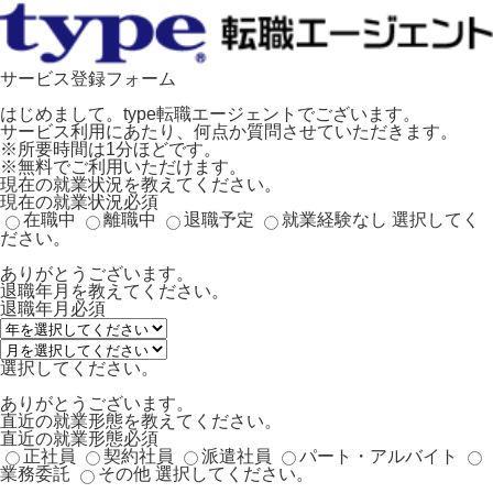
サービス登録フォーム
はじめまして。type転職エージェントでございます。
サービス利用にあたり、何点か質問させていただきます。
※所要時間は1分ほどです。
※無料でご利用いただけます。
現在の就業状況を教えてください。
現在の就業状況
必須
在職中
離職中
退職予定
就業経験なし
選択してく
ださい。
ありがとうございます。
退職年月を教えてください。
退職年月
必須
選択してください。
ありがとうございます。
直近の就業形態を教えてください。
直近の就業形態
必須
正社員
契約社員
派遣社員
パート・アルバイト
業務委託
その他
選択してください。