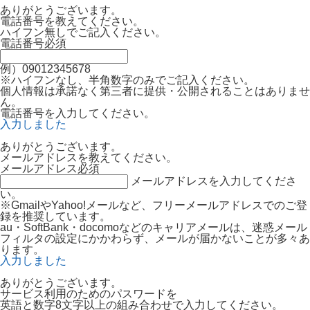
ありがとうございます。
電話番号を教えてください。
ハイフン無しでご記入ください。
電話番号
必須
例）09012345678
※ハイフンなし、半角数字のみでご記入ください。
個人情報は承諾なく第三者に提供・公開されることはありませ
ん。
電話番号を入力してください。
入力しました
ありがとうございます。
メールアドレスを教えてください。
メールアドレス
必須
メールアドレスを入力してくださ
い。
※GmailやYahoo!メールなど、フリーメールアドレスでのご登
録を推奨しています。
au・SoftBank・docomoなどのキャリアメールは、迷惑メール
フィルタの設定にかかわらず、メールが届かないことが多々あ
ります。
入力しました
ありがとうございます。
サービス利用のためのパスワードを
英語と数字8文字以上の組み合わせで入力してください。