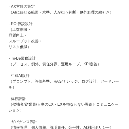
- AX方針の策定
（AIに任せる範囲・水準、人が担う判断・例外処理の線引き）
- ROI仮説設計
（工数削減・
品質向上・
スループット改善・
リスク低減）
- To-Be業務設計
（プロセス、例外、責任分界、運用ループ、KPI定義）
- 生成AI設計
（プロンプト、評価基準、RAG/ナレッジ、ログ設計、ガードレー
ル）
- 体験設計
（候補者/従業員/人事のCX・EXを損なわない導線とコミュニケー
ション）
- ガバナンス設計
（情報管理、個人情報、説明責任、公平性、AI利用ポリシー）