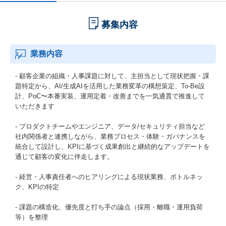
募集内容
業務内容
- 顧客企業の組織・人事課題に対して、主担当として現状把握・課
題特定から、AI/生成AIを活用した業務変革の構想策定、To-Be設
計、PoC〜本番実装、運用定着・改善までを一気通貫で推進して
いただきます
- プロダクトチームやエンジニア、データ/セキュリティ担当など
社内関係者と連携しながら、業務プロセス・体験・ガバナンスを
統合して設計し、KPIに基づく成果創出と継続的なアップデートを
通じて顧客の変化に伴走します。
- 経営・人事責任者へのヒアリングによる現状業務、ボトルネッ
ク、KPIの特定
- 課題の構造化、優先度と打ち手の論点（採用・離職・運用負荷
等）を整理