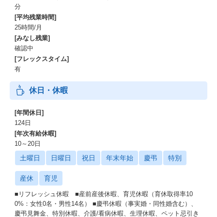
分
[平均残業時間]
25時間/月
[みなし残業]
確認中
[フレックスタイム]
有
休日・休暇
[年間休日]
124日
[年次有給休暇]
10～20日
土曜日
日曜日
祝日
年末年始
慶弔
特別
産休
育児
■リフレッシュ休暇 ■産前産後休暇、育児休暇（育休取得率10
0%：女性0名・男性14名） ■慶弔休暇（事実婚・同性婚含む）、
慶弔見舞金、特別休暇、介護/看病休暇、生理休暇、ペット忌引き