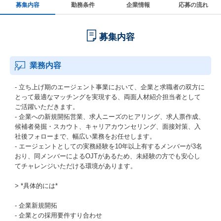
募集内容
勤務条件
企業情報
応募の流れ
募集内容
業務内容
- 立ち上げ期のエージェント事業において、企業と求職者の双方に
とって最適なマッチングを実現する、両面人材紹介担当者として
ご活躍いただきます。
- 企業への新規開拓営業、求人ニーズのヒアリング、求人票作成、
候補者発掘・スカウト、キャリアカウンセリング、面接対策、入
社後フォローまで、幅広い業務をお任せします。
- エージェントとしての実務経験を10年以上有するメンバーが3名
おり、同メンバーによるOJTがあるため、未経験の方でも安心し
てチャレンジいただける環境があります。
> *具体的には*
- 企業新規開拓
- 企業との採用要件すり合わせ