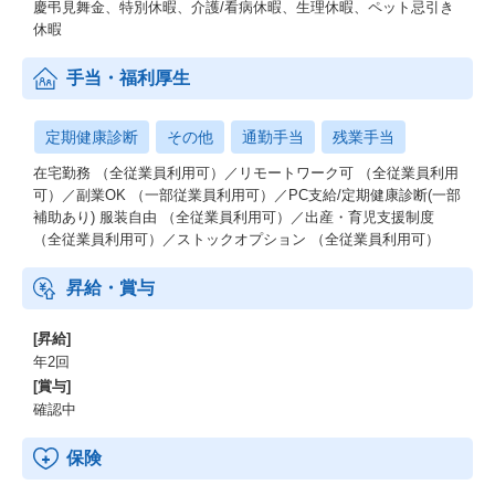
慶弔見舞金、特別休暇、介護/看病休暇、生理休暇、ペット忌引き
休暇
手当・福利厚生
定期健康診断
その他
通勤手当
残業手当
在宅勤務 （全従業員利用可）／リモートワーク可 （全従業員利用
可）／副業OK （一部従業員利用可）／PC支給/定期健康診断(一部
補助あり) 服装自由 （全従業員利用可）／出産・育児支援制度
（全従業員利用可）／ストックオプション （全従業員利用可）
昇給・賞与
[昇給]
年2回
[賞与]
確認中
保険