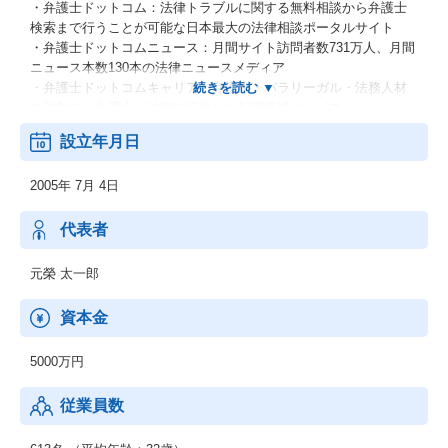
・弁護士ドットコム：法律トラブルに関する無料相談から弁護士
検索まで行うことが可能な日本最大の法律相談ポータルサイト
・弁護士ドットコムニュース：月間サイト訪問者数731万人、月間
ニュース本数130本の法律ニュースメディア
・弁護士ドットコムキャリア：弁護士・パラリーガル・法務人材
を対象に、弁護士・法務に特化した転職支援サービス
・EXCAREER：管理部門に特化した転職支援サービス
設立年月日
・BUSINESS LAWYERS：企業法務の第一線で活躍する弁護士
が、最新の法改正や実務について解説する企業法務のポータルサ
2005年 7月 4日
イト
・クラウドサイン：日本初のWeb 完結型クラウド契約サービス
・税理士ドットコム：税に関する悩み・問題を無料で税理士へ相
代表者
談したり税理士を検索をすることができるポータルサイト
元榮 太一郎
資本金
5000万円
従業員数