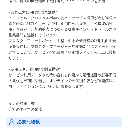
る活用提案の機会創出または解約抑止のアクションを実施
- 契約拡大に向けた提案活動*
アップセル・クロスセル機会の創出：サービス活用が進む過程で
顧客の次の課題やニーズ（例：別部門への展開、上位機能の利
用）を特定し、契約拡大につながる提案をインサイドセールスや
営業部門と連携して行います。
プロダクトフィードバック：中堅・中小企業特有の利用動向や要
望を集約し、プロダクトマネージャーや開発部門にフィードバッ
クすることで、サービスの改善および市場フィットの向上に貢献
します。
- 活用促進と長期的な関係構築*
サービス利用データやお問い合わせ内容から活用遅延や顧客不満
の兆候を早期に察知し、オンラインでの個別面談など課題解決に
向けたアクションにより利用定着を促します。
変更の範囲：有
会社のすべての業務
必要な経験