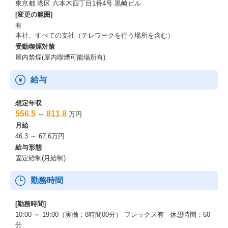
東京都 港区 六本木四丁目1番4号 黒崎ビル
[変更の範囲]
有
本社、すべての支社（テレワークを行う場所を含む）
受動喫煙対策
屋内禁煙(屋内喫煙可能場所有)
給与
想定年収
556.5
811.8
～
万円
月給
46.3 ～ 67.6万円
給与形態
固定給制(月給制)
勤務時間
[勤務時間]
10:00 ～ 19:00（実働：8時間00分） フレックス有 休憩時間：60
分