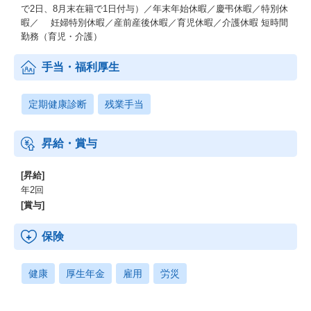
で2日、8月末在籍で1日付与）／年末年始休暇／慶弔休暇／特別休
暇／ 妊婦特別休暇／産前産後休暇／育児休暇／介護休暇 短時間
勤務（育児・介護）
手当・福利厚生
定期健康診断
残業手当
昇給・賞与
[昇給]
年2回
[賞与]
保険
健康
厚生年金
雇用
労災