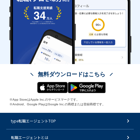
無料ダウンロードはこちら
※App StoreはApple Inc.のサービスマークです。
※Android、Google PlayはGoogle Inc.の商標または登録商標です。
type転職エージェントTOP
転職エージェントとは