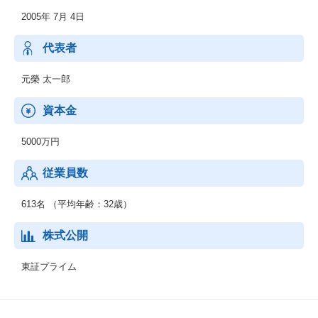
が、最新の法改正や実務について解説する企業法務のポータルサ
2005年 7月 4日
イト
・クラウドサイン：日本初のWeb 完結型クラウド契約サービス
・税理士ドットコム：税に関する悩み・問題を無料で税理士へ相
代表者
談したり税理士を検索をすることができるポータルサイト
元榮 太一郎
資本金
5000万円
従業員数
613名 （平均年齢：32歳）
株式公開
東証プライム