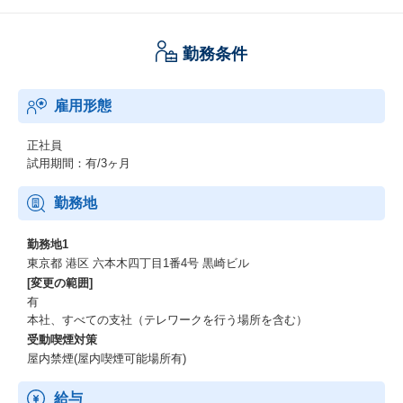
いう強い想いを持っている方
プロアクティブな姿勢の方（自ら課題を見つけ、自ら考え、解決
策を提案できる、結果を出すことができる方）
勤務条件
- 成長意欲をお持ちの方（新しい知識やスキルを積極的に学び、自
己成長を続けることのできる方）
- 新たな知識を早期にキャッチアップし、咀嚼した上で行動に移す
雇用形態
ことができる方
- 顧客との関係性を築き、複雑な交渉を円滑に進め、案件を確実に
クロージングできる交渉力と推進力を兼ね備えた方
正社員
- チームワークを大切にし、共に成長できる: 多様なバックグラウ
試用期間：有/3ヶ月
ンドを持つメンバーと協力し、組織を創っていく。
チームの一員として協力し、目標達成を目指すことのできる方
勤務地
- 変化を恐れず、新しいことに挑戦できる: 革新的なサービスを世
の中に広めることに貢献したい方
勤務地1
- 顧客志向のある方（顧客の成功を第一に考え、長期的な関係構築
東京都 港区 六本木四丁目1番4号 黒崎ビル
を目指す。あらゆる手段を用いて顧客の成功に導ける方）
[変更の範囲]
- 高いコミュニケーション能力をお持ちの方（様々なステークホル
有
ダーと円滑にコミュニケーションが取れる方）
本社、すべての支社（テレワークを行う場所を含む）
- データ分析力のある方（顧客データや市場データを分析し、戦略
受動喫煙対策
的な営業活動に活かすことができる方）
屋内禁煙(屋内喫煙可能場所有)
- 組織づくりに興味があり、新しいチームを創っていくことに貢献
したい方
給与