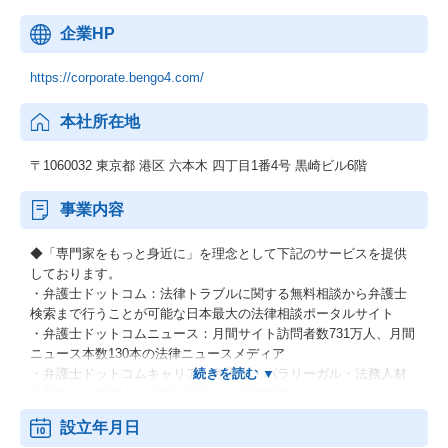
企業HP
https://corporate.bengo4.com/
本社所在地
〒1060032 東京都 港区 六本木 四丁目1番4号 黒崎ビル6階
事業内容
◆「専門家をもっと身近に」を理念として下記のサービスを提供
しております。
・弁護士ドットコム：法律トラブルに関する無料相談から弁護士
検索まで行うことが可能な日本最大の法律相談ポータルサイト
・弁護士ドットコムニュース：月間サイト訪問者数731万人、月間
ニュース本数130本の法律ニュースメディア
・弁護士ドットコムキャリア：弁護士・パラリーガル・法務人材
を対象に、弁護士・法務に特化した転職支援サービス
・EXCAREER：管理部門に特化した転職支援サービス
設立年月日
・BUSINESS LAWYERS：企業法務の第一線で活躍する弁護士