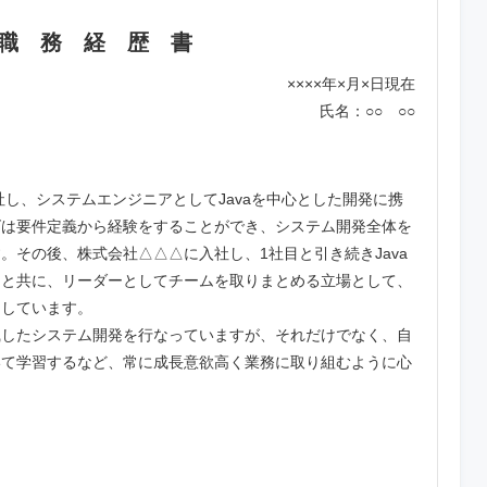
職 務 経 歴 書
××××年×月×日現在
氏名：○○ ○○
社し、システムエンジニアとしてJavaを中心とした開発に携
ズは要件定義から経験をすることができ、システム開発全体を
。その後、株式会社△△△に入社し、1社目と引き続きJava
ると共に、リーダーとしてチームを取りまとめる立場として、
力しています。
識したシステム開発を行なっていますが、それだけでなく、自
いて学習するなど、常に成長意欲高く業務に取り組むように心