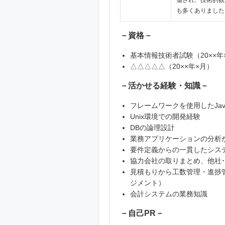
価され、技術的観
も多くありました
－資格－
基本情報技術者試験（20××年
△△△△△（20××年×月）
－活かせる経験・知識－
フレームワークを使用したJa
Unix環境での開発経験
DBの論理設計
業務アプリケーションの分析
要件定義からの一貫したシス
協力会社の取りまとめ、他社
見積もりから工数管理・進捗
ジメント）
会計システムの業務知識
－自己PR－