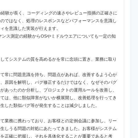
aの経験が長く、コーディングの速さやレビュー指摘の正確さに
るのではなく、処理のレスポンスなどパフォーマンスを意識し
ティを意識した実装が行えます。
マンス測定の経験からOSやミドルウエアについても一定の知
にしてシステムの質を高めるかを常に念頭に置き、業務に取り
って常に問題意識を持ち、問題点があれば、改善するよう心が
は、原因を解明し、バグ修正するだけではなく、なぜそのバグ
題があったのか分析し、プロジェクトの運用ルールを改善し、
いては、他に類似障害がないか横展開し、改善処理を行ってき
発生した類似バグ等が発生することは減少しました。
して業務に携わっており、お客様との定例会議に参加し、リー
発生しうる問題の対処にあたってきました。お客様がシステム
かを正確に把握し、それを具体化することが重要であると考