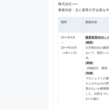
株式会社○○○
事業内容：主に業界大手企業を中
期間
業務内容
20××年4月
購買管理WEBシ
～
[概要]
20××年10月
大手商社向け購買
（○年○ヶ月）
おいて、既存シス
当。
[業務]
･詳細設計、開発
[実績]
プロジェクトの運
ラムそのものの問
害がないか横展開
した。以前までに
が○％減少。