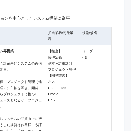
ションを中心としたシステム構築に従事
担当業務/開発環
役割/規模
境
ム再構築
【担当】
リーダー
要件定義
○名
会計系基幹システムの再構
基本～詳細設計
参画。
プロジェクト管理
【開発環境】
積、プロジェクト管理（進
Java
理）に主軸を置き、開発に
ColdFusion
らプロジェクトに携わり、
Oracle
ェーズとなるが、プロジェ
Unix
。
しシステムの品質向上に努
うした姿勢はお客様にも評