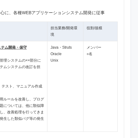
心に、各種WEBアプリケーションシステム開発に従事
担当業務/開発環
役割/規模
境
ステム開発・保守
Java・Struts
メンバー
Oracle
○名
管理システムの××部分に
Unix
テムシステムの改訂を担
、テスト、マニュアル作成
用ルールを改善し、プログ
題については、他に類似障
し、改善処理を行ってきま
発生した類似バグ等の発生