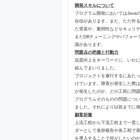
開発スキルについて
プログラム開発においてはJav
自信があります。また、ただ作
た実装や、脆弱性などセキュリ
またDBチューニングやパフォー
識があります。
問題点の把握と行動力
品質向上をキーワードに、いか
組んでまいりました。
プロジェクトを遂行するにあた
けています。障害が発生した際
が発生したのか、どの工程に問
プログラムそのものの問題につ
ました。それにより以前までに
顧客折衝
上流工程から下流工程まで一貫
ダーとして進捗報告や各工程で
を導入することで何がしたいの