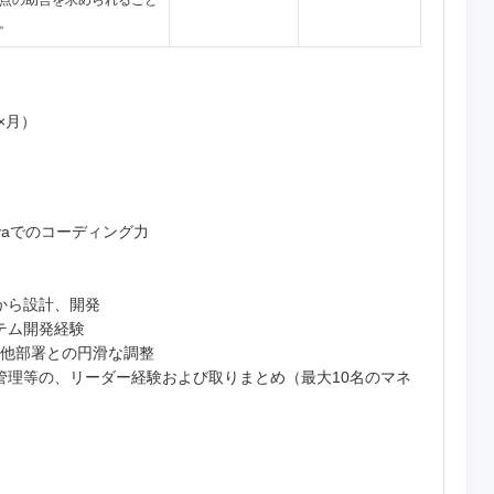
点の助言を求められること
。
×月）
vaでのコーディング力
から設計、開発
テム開発経験
･他部署との円滑な調整
管理等の、リーダー経験および取りまとめ（最大10名のマネ