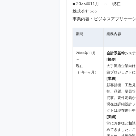
■ 20××年11月 ～ 現在
株式会社○○○
事業内容：ビジネスアプリケー
期間
業務内容
20××年11月
会計系基幹システ
～
[概要]
現在
大手流通企業向け
（○年○ヶ月）
築プロジェクトに
[業務]
顧客折衝、工数見
捗、品質、要員管
従事。要件定義か
現在は詳細設計フ
クトは現在進行中
[実績]
常にお客様と相談
めてきました。こ