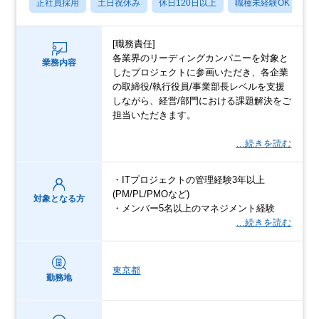
正社員採用
土日祝休み
休日120日以上
職種未経験OK
産
[職務責任]
各業界のリーディングカンパニーを対象と
業務内容
したプロジェクトに参画いただき、各企業
の取締役/執行役員/事業部長レベルを支援
しながら、経営/部門における課題解決をご
担当いただきます。
…続きを読む
・ITプロジェクトの管理経験3年以上
(PM/PL/PMOなど)
対象となる方
・メンバー5名以上のマネジメント経験
…続きを読む
東京都
勤務地