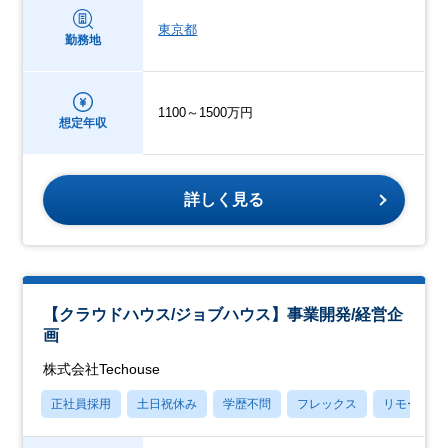
東京都
勤務地
1100～1500万円
想定年収
詳しく見る
【クラウドハウス/ジョブハウス】事業開発/経営企
画
株式会社Techouse
正社員採用
土日祝休み
学歴不問
フレックス
リモート勤