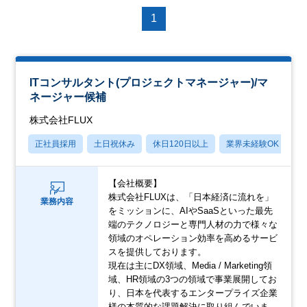
1
ITコンサルタント(プロジェクトマネージャー)/マ
ネージャー候補
株式会社FLUX
正社員採用
土日祝休み
休日120日以上
業界未経験OK
月
【会社概要】
株式会社FLUXは、「日本経済に流れを」
業務内容
をミッションに、AIやSaaSといった最先
端のテクノロジーと専門人材の力で様々な
領域のオペレーション効率を高めるサービ
スを提供しております。
現在は主にDX領域、Media / Marketing領
域、HR領域の3つの領域で事業展開してお
り、日本を代表するエンタープライズ企業
様の本質的な課題解決に取り組んでいま