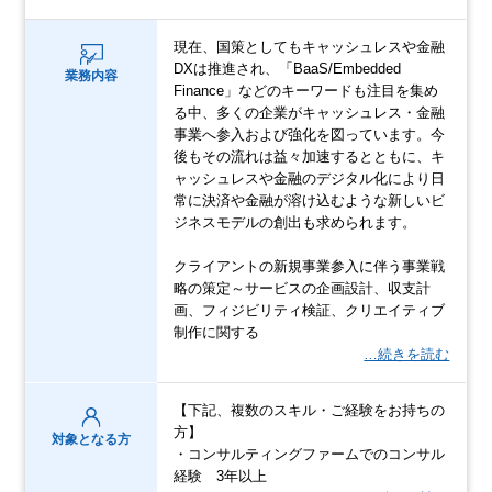
現在、国策としてもキャッシュレスや金融
DXは推進され、「BaaS/Embedded
業務内容
Finance」などのキーワードも注目を集め
る中、多くの企業がキャッシュレス・金融
事業へ参入および強化を図っています。今
後もその流れは益々加速するとともに、キ
ャッシュレスや金融のデジタル化により日
常に決済や金融が溶け込むような新しいビ
ジネスモデルの創出も求められます。
クライアントの新規事業参入に伴う事業戦
略の策定～サービスの企画設計、収支計
画、フィジビリティ検証、クリエイティブ
制作に関する
…続きを読む
【下記、複数のスキル・ご経験をお持ちの
方】
対象となる方
・コンサルティングファームでのコンサル
経験 3年以上