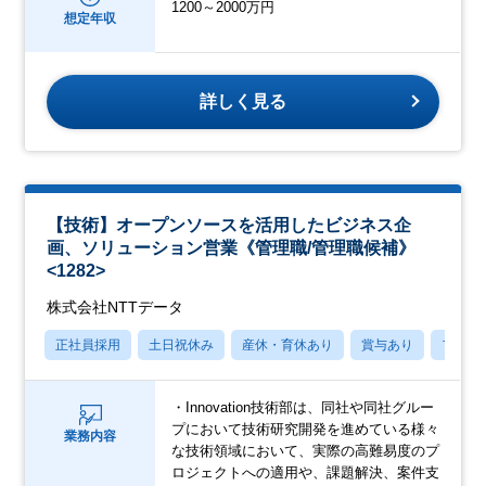
1200～2000万円
想定年収
詳しく見る
【技術】オープンソースを活用したビジネス企
画、ソリューション営業《管理職/管理職候補》
<1282>
株式会社NTTデータ
正社員採用
土日祝休み
産休・育休あり
賞与あり
フレッ
・Innovation技術部は、同社や同社グルー
プにおいて技術研究開発を進めている様々
業務内容
な技術領域において、実際の高難易度のプ
ロジェクトへの適用や、課題解決、案件支