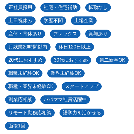
正社員採用
社宅・住宅補助
転勤なし
土日祝休み
学歴不問
上場企業
産休・育休あり
フレックス
賞与あり
月残業20時間以内
休日120日以上
20代におすすめ
30代におすすめ
第二新卒OK
職種未経験OK
業界未経験OK
職種・業界未経験OK
スタートアップ
副業応相談
パパママ社員活躍中
リモート勤務応相談
語学力を活かせる
面接1回