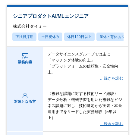
シニアプロダクトAI/MLエンジニア
株式会社タイミー
正社員採用
土日祝休み
休日120日以上
産休・育休あり
データサイエンスグループでは主に
「マッチング体験の向上」
業務内容
「プラットフォームの信頼性・安全性向
上」
…続きを読む
〈複雑な課題に対する技術リード経験〉
データ分析・機械学習を用いた複雑なビジ
対象となる方
ネス課題に対し、技術選定から実装・本番
運用までをリードした実務経験（5年以
上）
…続きを読む