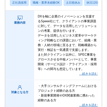
正社員採用
職種・業界未経験OK
土日祝休み
休日120日以上
DXを軸に企業のイノベーションを支援す
るSpeee社にて、クライアントの事業課題
業務内容
に対して、データを活用したソリューショ
ンの考案、提供を行います。
データを活用したビジネス変革やマーケテ
ィング戦略などの課題において、組織・業
務・人材の領域に至るまで、戦略構築から
実行・検証を一気通貫で支援します。
また対クライアント以外に、SPEC事業を
グロースさせる中核メンバーとして、事業
開発（サービス設計・アライアンス・採用
等）への関与も想定しています。
…続きを読む
・大手コンサルティングファームにおける
プロジェクト経験のある方
対象となる方
・新規事業開発やDX関連業務に携わった
経験のある方
…続きを読む