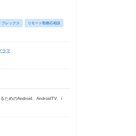
フレックス
リモート勤務応相談
グラマ
ndroid、AndroidTV、i
。