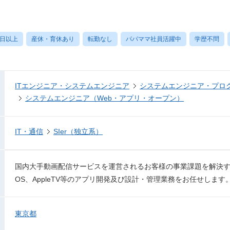
0日以上
産休・育休あり
転勤なし
パパママ社員活躍中
学歴不問
ITエンジニア・システムエンジニア
システムエンジニア・プロ
システムエンジニア（Web・アプリ・オープン）
IT・通信
SIer（独立系）
国内大手動画配信サービスを運営されるお客様の事業課題を解決するためのA
OS、AppleTV等のアプリ開発及び設計・管理業務をお任せします
東京都