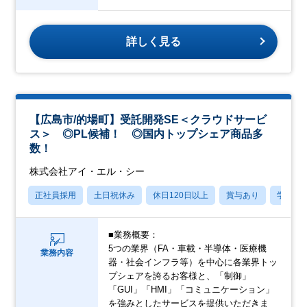
詳しく見る
【広島市/的場町】受託開発SE＜クラウドサービ
ス＞ ◎PL候補！ ◎国内トップシェア商品多
数！
株式会社アイ・エル・シー
正社員採用
土日祝休み
休日120日以上
賞与あり
学歴不
■業務概要：
5つの業界（FA・車載・半導体・医療機
業務内容
器・社会インフラ等）を中心に各業界トッ
プシェアを誇るお客様と、「制御」
「GUI」「HMI」「コミュニケーション」
を強みとしたサービスを提供いただきま