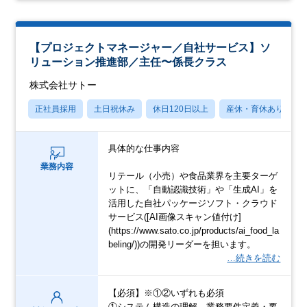
【プロジェクトマネージャー／自社サービス】ソ
リューション推進部／主任〜係長クラス
株式会社サトー
正社員採用
土日祝休み
休日120日以上
産休・育休あり
具体的な仕事内容
業務内容
リテール（小売）や食品業界を主要ターゲ
ットに、「自動認識技術」や「生成AI」を
活用した自社パッケージソフト・クラウド
サービス([AI画像スキャン値付け]
(https://www.sato.co.jp/products/ai_food_la
beling/))の開発リーダーを担います。
…続きを読む
【必須】※①②いずれも必須
①システム構造の理解、業務要件定義・要