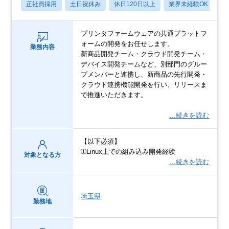
正社員採用
土日祝休み
休日120日以上
業界未経験OK
月
プリンタファームウェアの共通プラットフ
ォームの開発をお任せします。
業務内容
新商品開発チーム・クラウド開発チーム・
デバイス開発チームなど、別部門のグルー
プメンバーと連携し、新商品の先行開発・
クラウド連携機能開発を行い、リリースま
で推進いただきます。
…続きを読む
【以下必須】
➀Linux上での組み込み開発経験
対象となる方
…続きを読む
埼玉県
勤務地