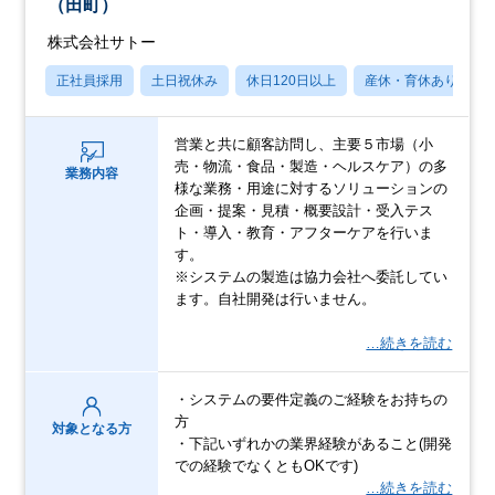
（田町）
株式会社サトー
正社員採用
土日祝休み
休日120日以上
産休・育休あり
営業と共に顧客訪問し、主要５市場（小
売・物流・食品・製造・ヘルスケア）の多
業務内容
様な業務・用途に対するソリューションの
企画・提案・見積・概要設計・受入テス
ト・導入・教育・アフターケアを行いま
す。
※システムの製造は協力会社へ委託してい
ます。自社開発は行いません。
…続きを読む
・システムの要件定義のご経験をお持ちの
方
対象となる方
・下記いずれかの業界経験があること(開発
での経験でなくともOKです)
…続きを読む