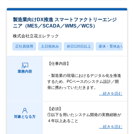
製造業向けDX推進 スマートファクトリーエンジ
ニア（MES／SCADA／WMS／WCS）
株式会社立花エレテック
正社員採用
土日祝休み
休日120日以上
産休・育休あり
【仕事内容】
業務内容
・製造業の現場におけるデジタル化を推進
するため、PCベースのシステム設計／開
発に携わっていただきます。
…続きを読む
【必須】
①以下を用いたシステム開発の実務経験が
対象となる方
４年以上あること
…続きを読む