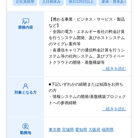
正社員採用
土日祝休み
休日120日以上
産休・育休あり
【携わる事業・ビジネス・サービス・製品
など】
業務内容
・全国の電力・エネルギー各社の料金計算
を行うシステム開発、及びホストシステム
のマイグレ案件等
・各通信キャリアの通信料金計算を行うシ
ステム等の社内システム、及びプライベー
トクラウドの開発・基盤構築等
…続きを読む
■下記いずれかの経験または知識をお持ち
の方
対象となる方
・情報システムの開発/基盤構築プロジェク
トへの参画経験
…続きを読む
東京都
宮城県
愛知県
大阪府
福岡県
勤務地