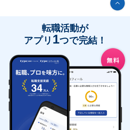
転職活動が
1
アプリ
つで完結！