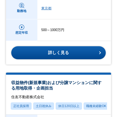
東京都
勤務地
500～1000万円
想定年収
詳しく見る
収益物件(新規事業)および分譲マンションに関す
る用地取得・企画担当
住友不動産株式会社
正社員採用
土日祝休み
休日120日以上
職種未経験OK
転