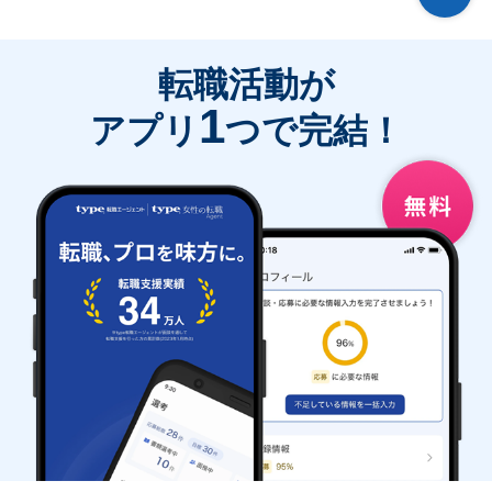
転職活動が
1
アプリ
つで完結！