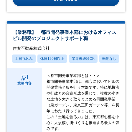
【業務職】 都市開発事業本部におけるオフィス
ビル開発のプロジェクトサポート職
住友不動産株式会社
土日祝休み
休日120日以上
業界未経験OK
転勤なし
上場
＜都市開発事業本部とは・・＞
都市開発事業本部は、都心においてビルの
業務内容
開発業務全般を行う本部です。特に地権者
や行政との合意形成を通じて、複数の小さ
な土地を大きく取りまとめる再開発事業
（泉ガーデン、東京三田ガーデン等）を長
年にわたり行ってきました。
この「土地を創る力」は、東京都心部を中
心に大規模な街づくりを推進する最大の強
みです。