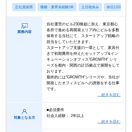
正社員採用
職種・業界未経験OK
土日祝休み
休日120日以上
自社運営のビル230棟超に加え、東京都心
各所で進める再開発エリア内にビルを多数
業務内容
保有する当社にて、スタートアップ戦略の
担当をしていただきます。
スタートアップ支援の一環として、家具付
きで初期費用を抑えたセットアップ&イン
キュベーションオフィス”GROWTH” シリ
ーズを都内・関西の計15拠点で展開をして
おります。
最終的には”GROWTH”シリーズや、当社が
開発したオフィスビルへの誘致をする仕事
です。
…続きを読む
■必須要件
社会人経験： 2年以上
対象となる方
…続きを読む