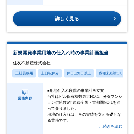
詳しく見る
新規開発事業用地の仕入れ時の事業計画担当
住友不動産株式会社
正社員採用
土日祝休み
休日120日以上
職種未経験OK
転
■用地仕入れ段階の事業計画立案
当社はビル保有棟数東京NO.1、分譲マンシ
業務内容
ョン供給数6年連続全国・首都圏NO.1を誇
って参りました。
用地の仕入れは、その実績を支える礎とな
る業務です。
…続きを読む