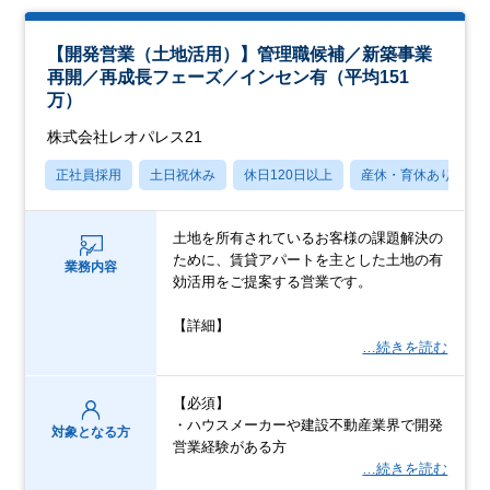
【開発営業（土地活用）】管理職候補／新築事業
再開／再成長フェーズ／インセン有（平均151
万）
株式会社レオパレス21
正社員採用
土日祝休み
休日120日以上
産休・育休あり
土地を所有されているお客様の課題解決の
ために、賃貸アパートを主とした土地の有
業務内容
効活用をご提案する営業です。
【詳細】
…続きを読む
【必須】
・ハウスメーカーや建設不動産業界で開発
対象となる方
営業経験がある方
…続きを読む