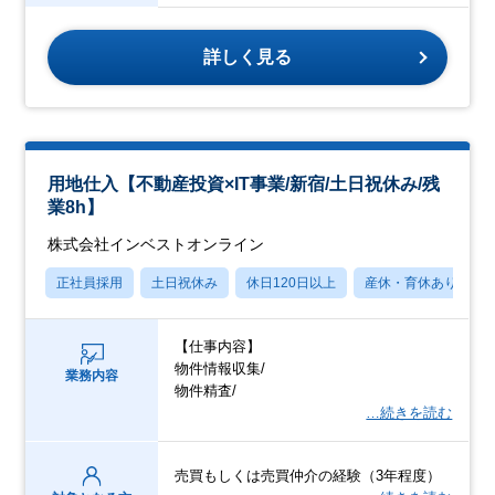
詳しく見る
用地仕入【不動産投資×IT事業/新宿/土日祝休み/残
業8h】
株式会社インベストオンライン
正社員採用
土日祝休み
休日120日以上
産休・育休あり
【仕事内容】
物件情報収集/
業務内容
物件精査/
…続きを読む
売買もしくは売買仲介の経験（3年程度）