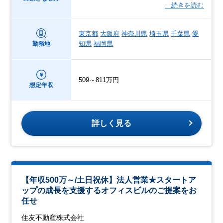
…続きを読む
東京都
大阪府
神奈川県
埼玉県
千葉県
愛
知県
福岡県
勤務地
509～811万円
想定年収
詳しく見る
【年収500万～/土日祝休】法人営業★スタートア
ップの成長を支援するオフィスビルのご提案をお
任せ
住友不動産株式会社