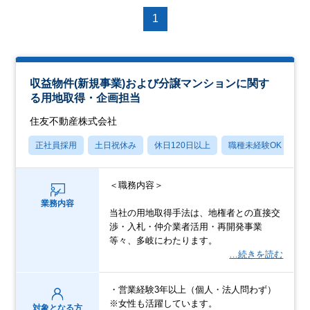
1
収益物件(新規事業)および分譲マンションに関す
る用地取得・企画担当
住友不動産株式会社
正社員採用
土日祝休み
休日120日以上
職種未経験OK
転
＜職務内容＞
業務内容
当社の用地取得手法は、地権者との直接交
渉・入札・仲介業者活用・再開発事業
等々、多岐にわたります。
…続きを読む
・営業経験3年以上（個人・法人問わず）
※女性も活躍しています。
対象となる方