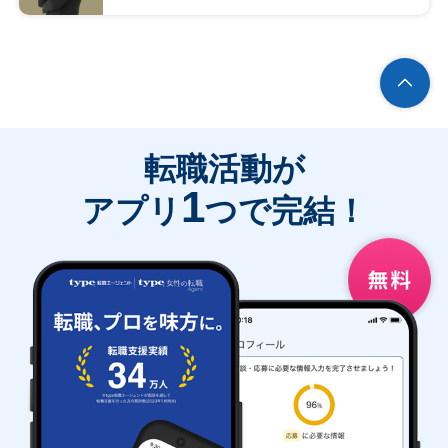
転職活動が
1
アプリ
つで完結！