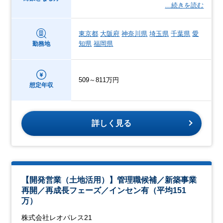
…続きを読む
東京都
大阪府
神奈川県
埼玉県
千葉県
愛
知県
福岡県
勤務地
509～811万円
想定年収
詳しく見る
【開発営業（土地活用）】管理職候補／新築事業
再開／再成長フェーズ／インセン有（平均151
万）
株式会社レオパレス21