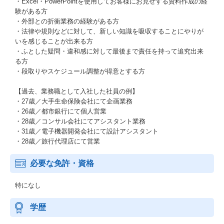
・Excel・PowerPointを使用してお客様にお見せする資料作成の経
験がある方
・外部との折衝業務の経験がある方
・法律や規則などに対して、新しい知識を吸収することにやりが
いを感じることが出来る方
・ふとした疑問・違和感に対して最後まで責任を持って追究出来
る方
・段取りやスケジュール調整が得意とする方
【過去、業務職として入社した社員の例】
・27歳／大手生命保険会社にて企画業務
・26歳／都市銀行にて個人営業
・28歳／コンサル会社にてアシスタント業務
・31歳／電子機器開発会社にて設計アシスタント
・28歳／旅行代理店にて営業
必要な免許・資格
特になし
学歴