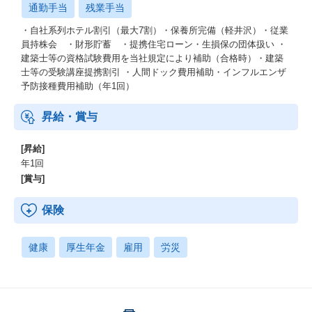
通勤手当
残業手当
・自社系列ホテル割引（最大7割）・保養所完備（軽井沢）・従業
員持株会 ・財形貯蓄 ・提携住宅ローン・生損保の団体扱い ・
建築士等の資格試験費用を当社規定により補助（合格時）・建築
士等の受験講座提携割引 ・人間ドック費用補助・インフルエンザ
予防接種費用補助（年1回）
昇給・賞与
[昇給]
年1回
[賞与]
保険
健康
厚生年金
雇用
労災