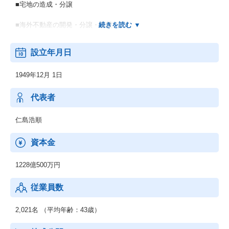
■宅地の造成・分譲
■海外不動産の開発・分譲・賃貸
■建築土木工事の請負・設計・監理
設立年月日
■不動産の売買・仲介・鑑定 他
1949年12月 1日
代表者
仁島浩順
資本金
1228億500万円
従業員数
2,021名 （平均年齢：43歳）