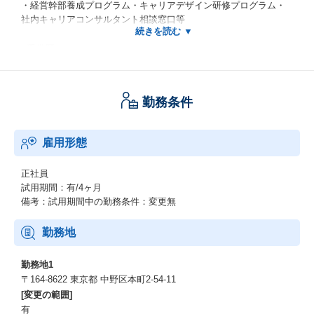
・経営幹部養成プログラム・キャリアデザイン研修プログラム・
社内キャリアコンサルタント相談窓口等
■受賞歴
・『健康経営銘柄2026』認定
・『健康経営優良法人(ホワイト500)』認定
勤務条件
・『プラチナくるみん』認定(2017～)
・『ハタラクエール（福利厚生表彰・認証制度）』認証（4年連続
認証）
雇用形態
・東京都『心のバリアフリー』好事例企業 認定(2023)
・『東京都女性活躍推進大賞 優秀賞』受賞(2019）
正社員
・『DX認定』取得(2022)
試用期間：有/4ヶ月
・ハラスメント撲滅宣言(2020/4～)
備考：試用期間中の勤務条件：変更無
※他受賞情報は以下もご参考ください。
https://www.leopalace21.co.jp/sustainability/external-evaluation/ind
勤務地
ex.html
勤務地1
〒164-8622 東京都 中野区本町2-54-11
[変更の範囲]
有