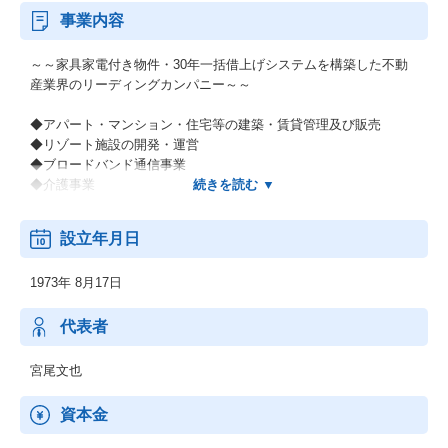
事業内容
～～家具家電付き物件・30年一括借上げシステムを構築した不動
産業界のリーディングカンパニー～～
◆アパート・マンション・住宅等の建築・賃貸管理及び販売
◆リゾート施設の開発・運営
◆ブロードバンド通信事業
◆介護事業
宅地建物取引業者免許
設立年月日
国土交通大臣免許（12）第2846号
1973年 8月17日
代表者
宮尾文也
資本金