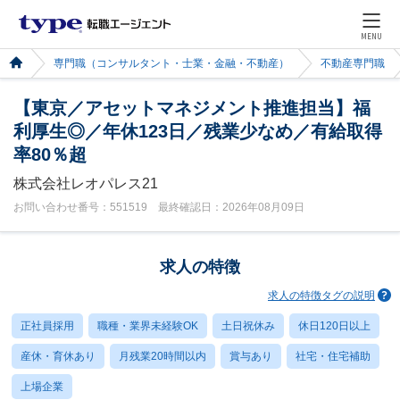
MENU
専門職（コンサルタント・士業・金融・不動産）
不動産専門職
【東京／アセットマネジメント推進担当】福
利厚生◎／年休123日／残業少なめ／有給取得
率80％超
株式会社レオパレス21
お問い合わせ番号：551519 最終確認日：2026年08月09日
求人の特徴
求人の特徴タグの説明
正社員採用
職種・業界未経験OK
土日祝休み
休日120日以上
産休・育休あり
月残業20時間以内
賞与あり
社宅・住宅補助
上場企業