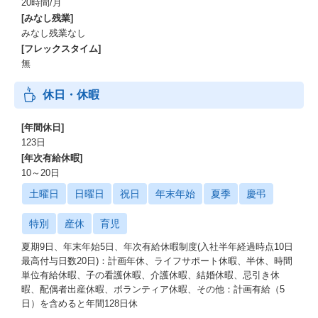
20時間/月
[みなし残業]
みなし残業なし
[フレックスタイム]
無
休日・休暇
[年間休日]
123日
[年次有給休暇]
10～20日
土曜日
日曜日
祝日
年末年始
夏季
慶弔
特別
産休
育児
夏期9日、年末年始5日、年次有給休暇制度(入社半年経過時点10日
最高付与日数20日)：計画年休、ライフサポート休暇、半休、時間
単位有給休暇、子の看護休暇、介護休暇、結婚休暇、忌引き休
暇、配偶者出産休暇、ボランティア休暇、その他：計画有給（5
日）を含めると年間128日休