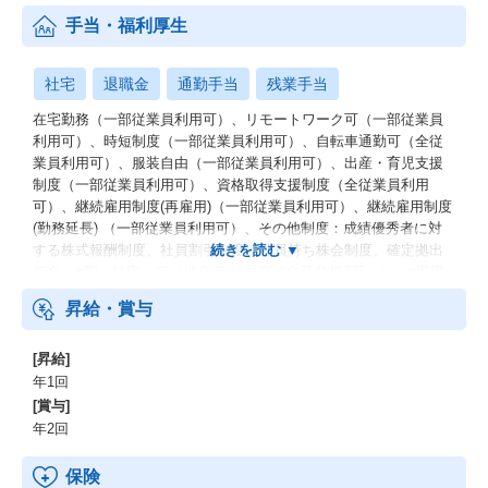
手当・福利厚生
社宅
退職金
通勤手当
残業手当
在宅勤務（一部従業員利用可）、リモートワーク可（一部従業員
利用可）、時短制度（一部従業員利用可）、自転車通勤可（全従
業員利用可）、服装自由（一部従業員利用可）、出産・育児支援
制度（一部従業員利用可）、資格取得支援制度（全従業員利用
可）、継続雇用制度(再雇用)（一部従業員利用可）、継続雇用制度
(勤務延長) （一部従業員利用可）、その他制度：成績優秀者に対
する株式報酬制度、社員割引制度、社員持ち株会制度、確定拠出
年金、■寮・社宅：有（単身者/社員寮の自己負担3万～）、■退職
金：有
昇給・賞与
[昇給]
年1回
[賞与]
年2回
保険