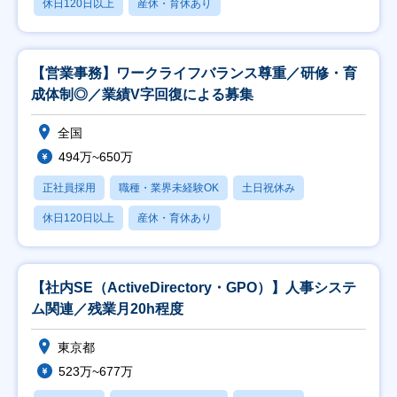
休日120日以上
産休・育休あり
【営業事務】ワークライフバランス尊重／研修・育
成体制◎／業績V字回復による募集
全国
494万~650万
正社員採用
職種・業界未経験OK
土日祝休み
休日120日以上
産休・育休あり
【社内SE（ActiveDirectory・GPO）】人事システ
ム関連／残業月20h程度
東京都
523万~677万