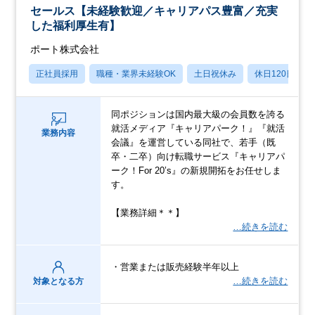
セールス【未経験歓迎／キャリアパス豊富／充実
した福利厚生有】
ポート株式会社
正社員採用
職種・業界未経験OK
土日祝休み
休日120日以上
同ポジションは国内最大級の会員数を誇る
就活メディア『キャリアパーク！』『就活
業務内容
会議』を運営している同社で、若手（既
卒・二卒）向け転職サービス『キャリアパ
ーク！For 20’s』の新規開拓をお任せしま
す。
【業務詳細＊＊】
…続きを読む
・営業または販売経験半年以上
…続きを読む
対象となる方