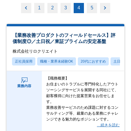
1
2
3
4
5
【業務改善プロダクトのフィールドセールス】評
価制度◎／土日祝／東証プライムの安定基盤
株式会社リロクリエイト
正社員採用
職種・業界未経験OK
20代におすすめ
土日祝休
【職務概要】
お住まいのトラブルに専門特化したアウト
業務内容
ソーシングサービスを展開する同社にて、
顧客獲得に向けた提案営業をお任せしま
す。
業務改善サービスのため課題に対するコン
サルティング等、裁量のある業務にチャレ
ンジできる魅力的なポジションです。
…続きを読む