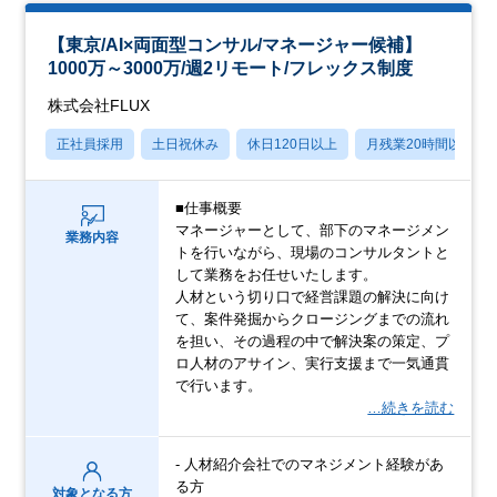
【東京/AI×両面型コンサル/マネージャー候補】
1000万～3000万/週2リモート/フレックス制度
株式会社FLUX
正社員採用
土日祝休み
休日120日以上
月残業20時間以内
■仕事概要
マネージャーとして、部下のマネージメン
業務内容
トを行いながら、現場のコンサルタントと
して業務をお任せいたします。
人材という切り口で経営課題の解決に向け
て、案件発掘からクロージングまでの流れ
を担い、その過程の中で解決案の策定、プ
ロ人材のアサイン、実行支援まで一気通貫
で行います。
…続きを読む
- 人材紹介会社でのマネジメント経験があ
る方
対象となる方