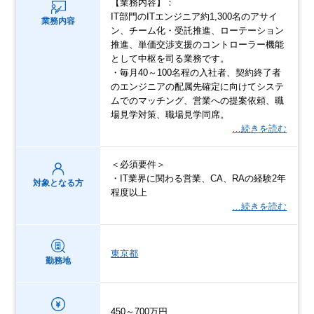
【業務内容】：
IT部門のITエンジニア約1,300名のアサイ
業務内容
ン、チーム化・受託推進、ローテーション
推進、単価交渉支援のコントローラー機能
として中枢を司る業務です。
・毎月40～100名程の入社者、契約終了者
のエンジニアの配属先確定に向けてシステ
ムでのマッチング、営業への提案依頼、職
場見学対策、職場見学同席。
…続きを読む
＜必須要件＞
・IT業界に関わる営業、CA、RAの経験2年
対象となる方
程度以上
…続きを読む
東京都
勤務地
450～700万円