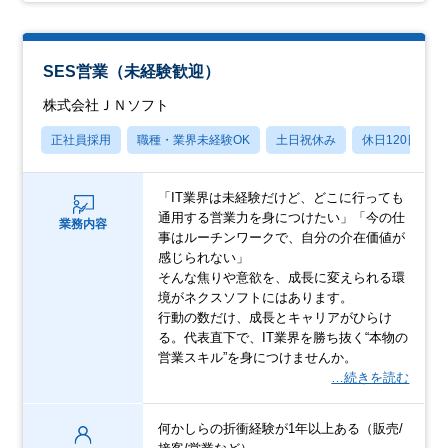
SES営業（未経験歓迎）
株式会社ＪＮソフト
正社員採用
職種・業界未経験OK
土日祝休み
休日120日以上
「IT業界は未経験だけど、どこに行っても
通用する営業力を身につけたい」「今の仕
業務内容
事はルーチンワークで、自分の介在価値が
感じられない」
そんな焦りや意欲を、成長に変えられる環
境がネクスソフトにはあります。
行動の数だけ、成長とキャリアがひらけ
る。代表直下で、IT業界を勝ち抜く“本物の
営業スキル”を身につけませんか。
…続きを読む
何かしらの折衝経験が1年以上ある（販売/