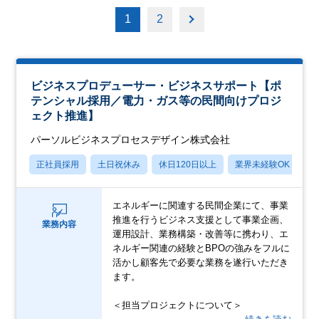
1
2
ビジネスプロデューサー・ビジネスサポート【ポ
テンシャル採用／電力・ガス等の民間向けプロジ
ェクト推進】
パーソルビジネスプロセスデザイン株式会社
正社員採用
土日祝休み
休日120日以上
業界未経験OK
産
エネルギーに関連する民間企業にて、事業
推進を行うビジネス支援として事業企画、
業務内容
運用設計、業務構築・改善等に携わり、エ
ネルギー関連の経験とBPOの強みをフルに
活かし顧客先で必要な業務を遂行いただき
ます。
＜担当プロジェクトについて＞