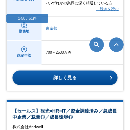
- いずれかの業界に深く精通している方
…続きを読む
1-50 / 51件
東京都
勤務地
700～2500万円
想定年収
詳しく見る
【セールス】観光×HR×IT／資金調達済み／急成長
中企業／裁量◎／成長環境◎
株式会社Andwell