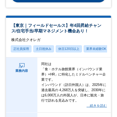
【東京｜フィールドセールス】年4回昇給チャン
ス/住宅手当/早期マネジメント機会あり！
株式会社クオレガ
正社員採用
土日祝休み
休日120日以上
業界未経験OK
産
同社は
「食・ホテル旅館業界（インバウンド業
業務内容
界）×HR」に特化したミドルベンチャー企
業です。
インバウンド（訪日外国人）は、2025年に
過去最高の 4,268万人を突破し、2030年に
は6,000万人の外国人が、日本に観光・旅
行で訪れる見込みです。
…続きを読む