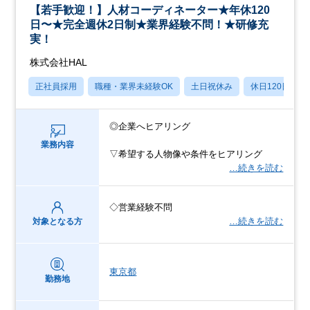
【若手歓迎！】人材コーディネーター★年休120
日〜★完全週休2日制★業界経験不問！★研修充
実！
株式会社HAL
正社員採用
職種・業界未経験OK
土日祝休み
休日120日以上
◎企業へヒアリング
業務内容
▽希望する人物像や条件をヒアリング
…続きを読む
◇営業経験不問
…続きを読む
対象となる方
東京都
勤務地