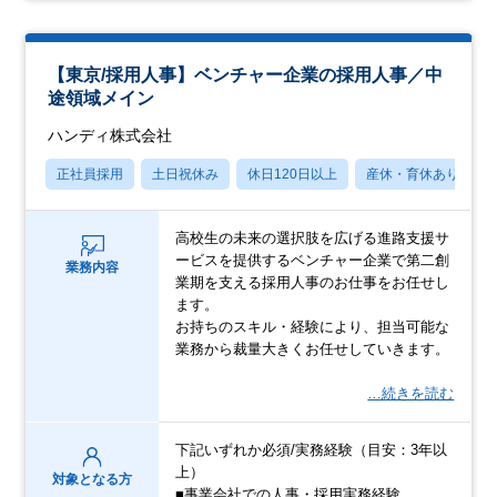
【東京/採用人事】ベンチャー企業の採用人事／中
途領域メイン
ハンディ株式会社
正社員採用
土日祝休み
休日120日以上
産休・育休あり
高校生の未来の選択肢を広げる進路支援サ
ービスを提供するベンチャー企業で第二創
業務内容
業期を支える採用人事のお仕事をお任せし
ます。
お持ちのスキル・経験により、担当可能な
業務から裁量大きくお任せしていきます。
…続きを読む
下記いずれか必須/実務経験（目安：3年以
上）
対象となる方
■事業会社での人事・採用実務経験