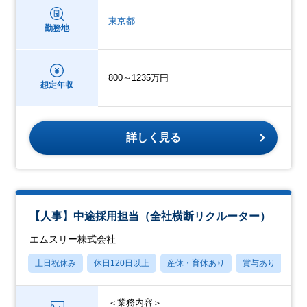
東京都
勤務地
800～1235万円
想定年収
詳しく見る
【人事】中途採用担当（全社横断リクルーター）
エムスリー株式会社
土日祝休み
休日120日以上
産休・育休あり
賞与あり
学
＜業務内容＞