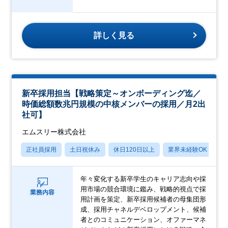
詳しく見る
新卒採用担当【戦略策定～オンボーディング迄／
時価総額数兆円規模の中核メンバーの採用／月2出
社可】
エムスリー株式会社
正社員採用
土日祝休み
休日120日以上
業界未経験OK
産
年々変化する新卒学生のキャリア志向や採
用市場の競合環境に鑑み、戦略的視点で採
業務内容
用計画を策定、新卒採用候補者の母集団形
成、採用チャネルデベロップメント、候補
者とのコミュニケーション、オファーマネ