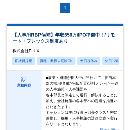
1
【人事/HRBP候補】年収650万/IPO準備中！/リモ
ート・フレックス制度あり
株式会社FLUX
正社員採用
職種・業界未経験OK
土日祝休み
休日120日以上
■事業・組織が拡大中に当社にて、担当本
部の採用/育成/評価/配置/退社といった一連
業務内容
の人事施策・人事課題を
各本部長と伴走して遂行・解決することに
加え、全社施策の各本部への定着を推進い
ただきたます。
ミッションは主に役員〜部長クラスと密に
連携し、採用・人事施策の計画立案〜実行
をリードとなります。
…続きを読む