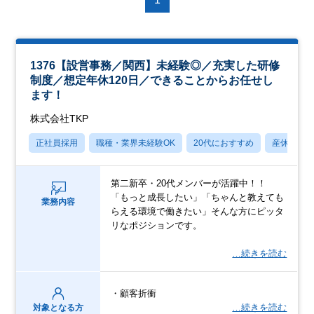
1376【設営事務／関西】未経験◎／充実した研修
制度／想定年休120日／できることからお任せし
ます！
株式会社TKP
正社員採用
職種・業界未経験OK
20代におすすめ
産休・育
第二新卒・20代メンバーが活躍中！！
「もっと成長したい」「ちゃんと教えても
業務内容
らえる環境で働きたい」そんな方にピッタ
リなポジションです。
…続きを読む
・顧客折衝
…続きを読む
対象となる方