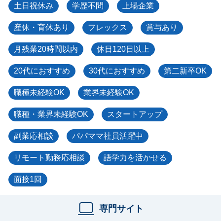
土日祝休み
学歴不問
上場企業
産休・育休あり
フレックス
賞与あり
月残業20時間以内
休日120日以上
20代におすすめ
30代におすすめ
第二新卒OK
職種未経験OK
業界未経験OK
職種・業界未経験OK
スタートアップ
副業応相談
パパママ社員活躍中
リモート勤務応相談
語学力を活かせる
面接1回
専門サイト