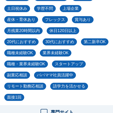
土日祝休み
学歴不問
上場企業
産休・育休あり
フレックス
賞与あり
月残業20時間以内
休日120日以上
20代におすすめ
30代におすすめ
第二新卒OK
職種未経験OK
業界未経験OK
職種・業界未経験OK
スタートアップ
副業応相談
パパママ社員活躍中
リモート勤務応相談
語学力を活かせる
面接1回
専門サイト