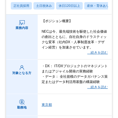
正社員採用
土日祝休み
休日120日以上
産休・育休あり
【ポジション概要】
業務内容
NECは今、最先端技術を駆使した社会価値
の創出とともに、自社自身のドラスティッ
クな変革（社内DX・人事制度改革・デザ
イン経営）を加速させています。
…続きを読む
・DX： IT/DXプロジェクトのマネジメント
またはアジャイル開発の実務経験
対象となる方
・データ： 全社規模のデータガバナンス策
定またはデータ利活用基盤の構築経験
…続きを読む
東京都
勤務地