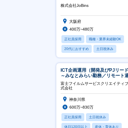
万～／転勤なし】
株式会社JoBins
大阪府
400万~480万
正社員採用
職種・業界未経験OK
20代におすすめ
土日祝休み
休日120日以上
ICT企画運用（開発及びPJリー
～みなとみらい勤務／リモート
2OK／業務改善～
富士フイルムサービスクリエイティ
式会社
神奈川県
600万~830万
正社員採用
土日祝休み
休日120日以上
産休・育休あり