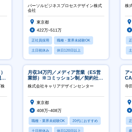
ジ
パーソルビジネスプロセスデザイン株式
株
会社
東京都
422万~511万
正社員採用
職種・業界未経験OK
土日祝休み
休日120日以上
産休・育休あり
月
ド）
月収34万円／メディア営業（ES営
ア
週
業部）※コミッション制／契約社員
C
※4年目以降無期化
※
ブ株
株式会社キャリアデザインセンター
寺
東京都
408万~408万
職種・業界未経験OK
20代におすすめ
土日祝休み
休日120日以上