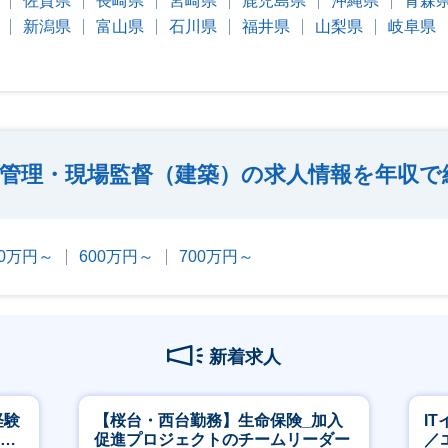
佐賀県
長崎県
宮崎県
鹿児島県
沖縄県
青森
新潟県
富山県
石川県
福井県
山梨県
岐阜県
管理・現場監督（建築）の求人情報を年収で
00万円～
600万円～
700万円～
新着求人
経験
【桜台・西台勤務】生命保険_加入
I
00
促進プロジェクトのチームリーダー
／