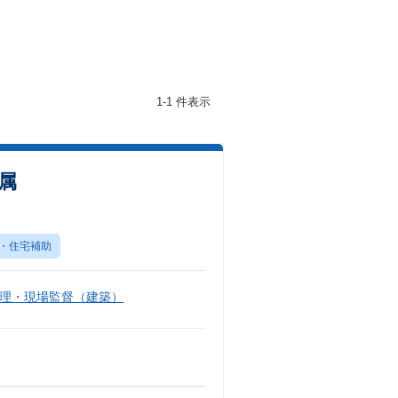
1-1 件表示
属
・住宅補助
理・現場監督（建築）