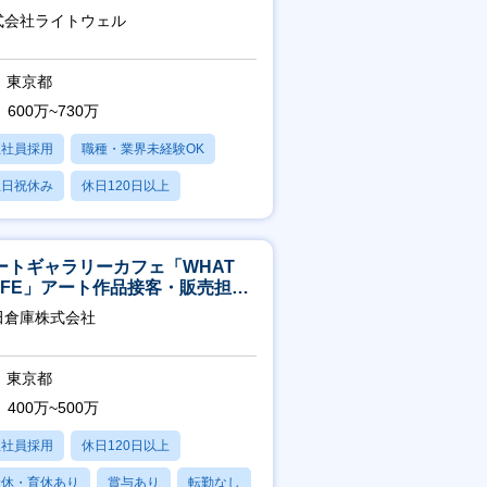
可※【週3～4日リモート可能】
式会社ライトウェル
東京都
600万~730万
正社員採用
職種・業界未経験OK
土日祝休み
休日120日以上
残業20時間以内
ートギャラリーカフェ「WHAT
AFE」アート作品接客・販売担当
アート領域未経験可
田倉庫株式会社
東京都
400万~500万
正社員採用
休日120日以上
産休・育休あり
賞与あり
転勤なし