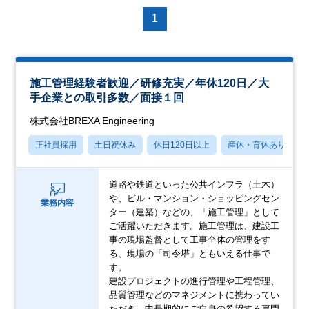
1
施工管理経験者歓迎／研修充実／年休120日／大
手企業との取引多数／面接１回
株式会社BREXA Engineering
正社員採用
土日祝休み
休日120日以上
産休・育休あり
道路や鉄道といった公共インフラ（土木）
や、ビル・マンション・ショッピングセン
業務内容
ター（建築）などの、「施工管理」として
ご活躍いただきます。施工管理は、建設工
事の現場監督として工事全体の管理をす
る、現場の「司令塔」ともいえる仕事で
す。
建設プロジェクトの進行管理や工程管理、
品質管理などのマネジメントに携わってい
ただき、中長期的にご自身の希望する専門