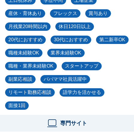
土日祝休み
学歴不問
上場企業
産休・育休あり
フレックス
賞与あり
月残業20時間以内
休日120日以上
20代におすすめ
30代におすすめ
第二新卒OK
職種未経験OK
業界未経験OK
職種・業界未経験OK
スタートアップ
副業応相談
パパママ社員活躍中
リモート勤務応相談
語学力を活かせる
面接1回
専門サイト