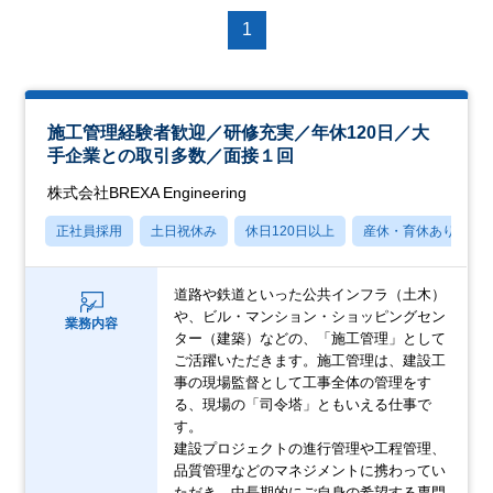
1
施工管理経験者歓迎／研修充実／年休120日／大
手企業との取引多数／面接１回
株式会社BREXA Engineering
正社員採用
土日祝休み
休日120日以上
産休・育休あり
道路や鉄道といった公共インフラ（土木）
や、ビル・マンション・ショッピングセン
業務内容
ター（建築）などの、「施工管理」として
ご活躍いただきます。施工管理は、建設工
事の現場監督として工事全体の管理をす
る、現場の「司令塔」ともいえる仕事で
す。
建設プロジェクトの進行管理や工程管理、
品質管理などのマネジメントに携わってい
ただき、中長期的にご自身の希望する専門