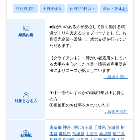
正社員採用
土日祝休み
休日120日以上
産休・育休あり
■障がいのある方が安心して長く働ける環
境づくりを支えるジョブコーチとして、お
業務内容
客様先企業へ常駐し、就労支援を行ってい
ただきます。
【クライアント】：障がい者雇用をしてい
る大手を中心とした企業／障害者雇用促進
法によりニーズが拡大しています
…続きを読む
▼①～⑥のいずれかの経験1年以上お持ち
の方
対象となる方
①福祉系のお仕事をされていた方
…続きを読む
東京都
神奈川県
埼玉県
千葉県
茨城県
栃
木県
群馬県
宮城県
山梨県
新潟県
福井県
勤務地
長野県
愛知県
滋賀県
大阪府
奈良県
山口