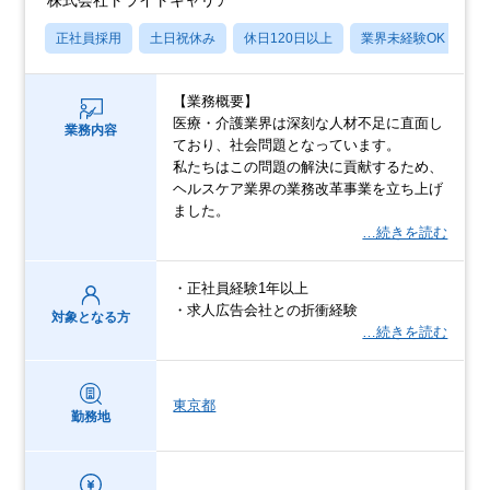
正社員採用
土日祝休み
休日120日以上
業界未経験OK
産
【業務概要】
医療・介護業界は深刻な人材不足に直面し
業務内容
ており、社会問題となっています。
私たちはこの問題の解決に貢献するため、
ヘルスケア業界の業務改革事業を立ち上げ
ました。
…続きを読む
・正社員経験1年以上
・求人広告会社との折衝経験
対象となる方
…続きを読む
東京都
勤務地