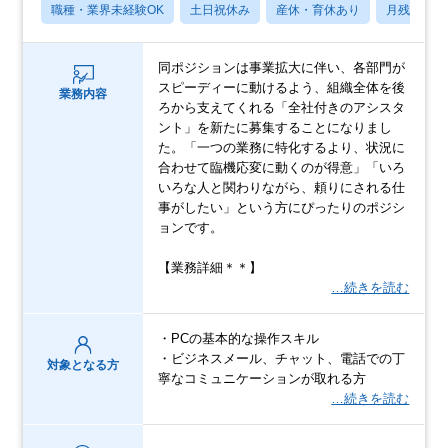
職種・業界未経験OK
土日祝休み
産休・育休あり
月残業20
同ポジションは事業拡大に伴い、各部門が
スピーディーに動けるよう、組織全体を後
業務内容
ろから支えてくれる「全社付きのアシスタ
ント」を新たに募集することになりまし
た。「一つの業務に特化するより、状況に
合わせて臨機応変に動くのが得意」「いろ
いろな人と関わりながら、頼りにされる仕
事がしたい」という方にぴったりのポジシ
ョンです。
【業務詳細＊＊】
…続きを読む
・PCの基本的な操作スキル
・ビジネスメール、チャット、電話での丁
対象となる方
寧なコミュニケーションが取れる方
…続きを読む