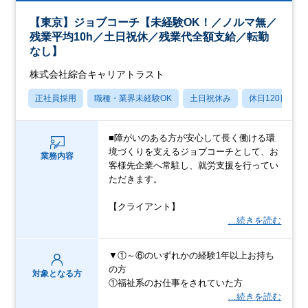
【東京】ジョブコーチ【未経験OK！／ノルマ無／
残業平均10h／土日祝休／残業代全額支給／転勤
なし】
株式会社綜合キャリアトラスト
正社員採用
職種・業界未経験OK
土日祝休み
休日120日以上
■障がいのある方が安心して長く働ける環
境づくりを支えるジョブコーチとして、お
業務内容
客様先企業へ常駐し、就労支援を行ってい
ただきます。
【クライアント】
…続きを読む
▼①～⑥のいずれかの経験1年以上お持ち
の方
対象となる方
①福祉系のお仕事をされていた方
…続きを読む