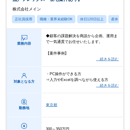
株式会社メイン
正社員採用
職種・業界未経験OK
休日120日以上
産休・育休
◆顧客の課題解決を商談から企画、運用ま
で一気通貫でお任せいたします。
業務内容
【案件事例】
…続きを読む
・PC操作ができる方
⇒入力やExcelを調べながら使える方
対象となる方
…続きを読む
東京都
勤務地
300～350万円