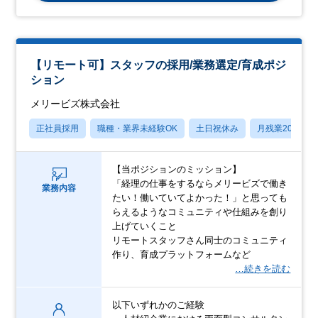
【リモート可】スタッフの採用/業務選定/育成ポジ
ション
メリービズ株式会社
正社員採用
職種・業界未経験OK
土日祝休み
月残業20時間
【当ポジションのミッション】
「経理の仕事をするならメリービズで働き
業務内容
たい！働いていてよかった！」と思っても
らえるようなコミュニティや仕組みを創り
上げていくこと
リモートスタッフさん同士のコミュニティ
作り、育成プラットフォームなど
…続きを読む
以下いずれかのご経験