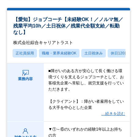
【愛知】ジョブコーチ【未経験OK！／ノルマ無／
残業平均10h／土日祝休／残業代全額支給／転勤
なし】
株式会社綜合キャリアトラスト
正社員採用
職種・業界未経験OK
土日祝休み
休日120日以上
■障がいのある方が安心して長く働ける環
境づくりを支えるジョブコーチとして、お
業務内容
客様先企業へ常駐し、就労支援を行ってい
ただきます。
【クライアント】：障がい者雇用をしてい
る大手を中心とした企業
…続きを読む
▼①～⑥のいずれかの経験1年以上お持ち
の方