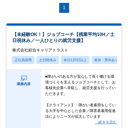
1
【未経験OK！】ジョブコーチ【残業平均10H／土
日祝休み／一人ひとりの就労支援】
株式会社綜合キャリアトラスト
正社員採用
土日祝休み
休日120日以上
産休・育休あり
■障がいのある方が安心して長く働ける環
境づくりを支えるジョブコーチとして、お
業務内容
客様先企業へ常駐し、就労支援を行ってい
ただきます。
【クライアント】：障がい者雇用をしてい
る大手を中心とした企業／障害者雇用促進
法によりニーズが拡大しています
…続きを読む