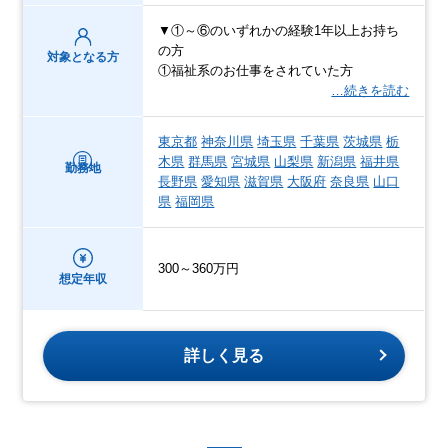
▼①～⑥のいずれかの経験1年以上お持ち
の方
対象となる方
①福祉系のお仕事をされていた方
…続きを読む
東京都
神奈川県
埼玉県
千葉県
茨城県
栃
木県
群馬県
宮城県
山梨県
新潟県
福井県
勤務地
長野県
愛知県
滋賀県
大阪府
奈良県
山口
県
福岡県
300～360万円
想定年収
詳しく見る