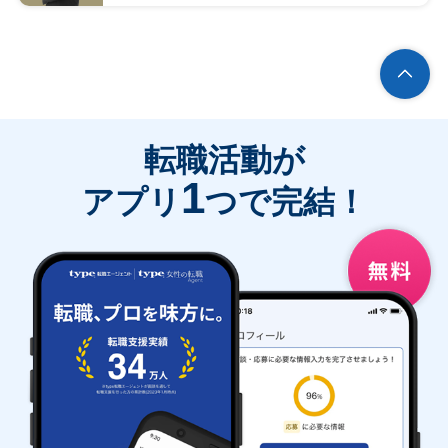
転職活動が
1
アプリ
つで完結！